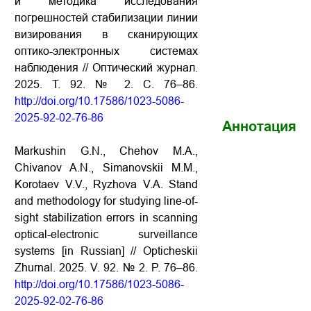
и методика исследования
погрешностей стабилизации линии
визирования в сканирующих
оптико-электронных системах
наблюдения // Оптический журнал.
2025. Т. 92. № 2. С. 76–86.
http://doi.org/10.17586/1023-5086-
2025-92-02-76-86
Аннотация
Markushin G.N., Chehov M.A.,
Chivanov A.N., Simanovskii M.M.,
Korotaev V.V., Ryzhova V.A. Stand
and methodology for studying line-of-
sight stabilization errors in scanning
optical-electronic surveillance
systems [in Russian] // Opticheskii
Zhurnal. 2025. V. 92. № 2. P. 76–86.
http://doi.org/10.17586/1023-5086-
2025-92-02-76-86