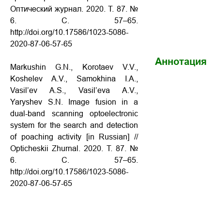
Оптический журнал.
2020.
Т
. 87. №
6.
С
. 5
7
–65.
http://doi.org/10.17586/1023-5086-
2020-87-06-57-65
Аннотация
Markushin G.N., Korotaev V.V.,
Koshelev A.V., Samokhina I.A.,
Vasil’ev A.S., Vasil’eva A.V.,
Yaryshev
S.N. Image fusion in a
dual-band scanning optoelectronic
system for the search and detection
of poaching activity
[in
Russian
] //
Opticheskii Zhurnal
.
2020.
Т
. 87. №
6.
С
.
5
7
–
65
.
http://doi.org/10.17586/1023-5086-
2020-87-06-
5
7
-
65