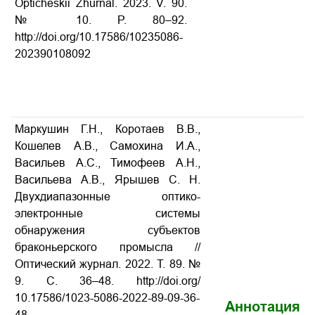
Opticheskii Zhurnal. 2023. V. 90.
№ 10. P. 80–92.
http://doi.org/10.17586/1023­5086­
2023­90­10­80­92
Маркушин Г.Н., Коротаев В.В.,
Кошелев А.В., Самохина И.А.,
Васильев А.С., Тимофеев А.Н.,
Васильева А.В., Ярышев С. Н.
Двухдиапазонные оптико-
электронные системы
обнаружения субъектов
браконьерского промысла //
Оптический журнал. 2022. Т. 89. №
9. С. 36–48. http://doi.org/
10.17586/1023-5086-2022-89-09-36-
Аннотация
48