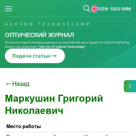
ISSN: 1023-5086
НАУЧНО-ТЕХНИЧЕСКИЙ
ОПТИЧЕСКИЙ ЖУРНАЛ
Полнотекстовый перевод журнала на английский язык издаётся Optica Publishing
Group под названием
“Journal of Optical Technology“
Подача статьи
Назад
Маркушин Григорий
Николаевич
Место работы