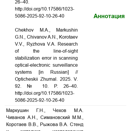
26–40.
http://doi.org/10.17586/1023-
Аннотация
5086-2025-92-10-26-40
Chekhov M.A., Markushin
G.N., Chivanov A.N., Korotaev
V.V., Ryzhova V.A. Research
of the line-of-sight
stabilization error
in scanning
optical-electronic surveillance
systems [in Russian] //
Opticheskii Zhurnal. 2025. V.
92. № 10. P. 26–40.
http://doi.org/10.17586/1023-
5086-2025-92-10-26-40
Маркушин Г.Н., Чехов М.А.
Чиванов А.Н., Симановский М.М.,
Коротаев В.В., Рыжова В.А. Стенд