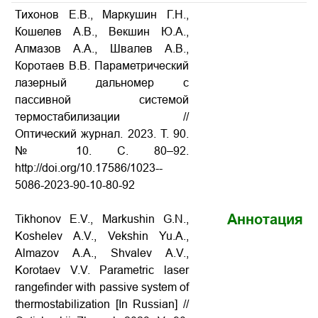
Тихонов Е.В., Маркушин Г.Н.,
Кошелев А.В., Векшин Ю.А.,
Алмазов А.А., Швалев А.В.,
Коротаев В.В. Параметрический
лазерный дальномер с
пассивной системой
термостабилизации //
Оптический журнал. 2023. Т. 90.
№ 10. С. 80–92.
http://doi.org/10.17586/1023-­
5086­-2023­-90-­10­-80-­92
Аннотация
Tikhonov E.V., Markushin G.N.,
Koshelev А.V., Vekshin Yu.A.,
Аlmazov А.А., Shvalev А.V.,
Korotaev V.V. Parametric laser
rangefinder with passive system of
thermostabilization [In Russian] //