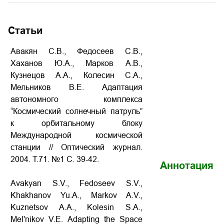
Статьи
Авакян С.В., Федосеев С.В.,
Хаханов Ю.А., Марков А.В.,
Кузнецов А.А., Колесин С.А.,
Мельников В.Е. Адаптация
автономного комплекса
“Космический солнечный патруль”
к орбитальному блоку
Международной космической
станции // Оптический журнал.
2004. Т.71. №1 С. 39-42.
Аннотация
Avakyan S.V., Fedoseev S.V.,
Khakhanov Yu.A., Markov A.V.,
Kuznetsov A.A., Kolesin S.A.,
Mel'nikov V.E. Adapting the Space