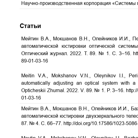
Научно-производственная корпорация «Системы 
Статьи
Мейтин В.А., Мокшанов В.Н., Олейников И.И., П
автоматической юстировки оптической системы
Оптический журнал. 2022. Т. 89. № 1. С. 3–16. htt
89-01-03-16
Meitin V.A., Mokshanov V.N., Oleynikov I.I., Per
automatically adjusting an optical system with a 
Opticheskii Zhurnal. 2022. V. 89. № 1. P. 3–16. http
01-03-16
Мейтин В.А., Мокшанов В.Н., Олейников И.И., Б
автоматической юстировки двухзеркального телеск
87. № 4. С. 66–77. http://doi.org/10.17586/1023-508