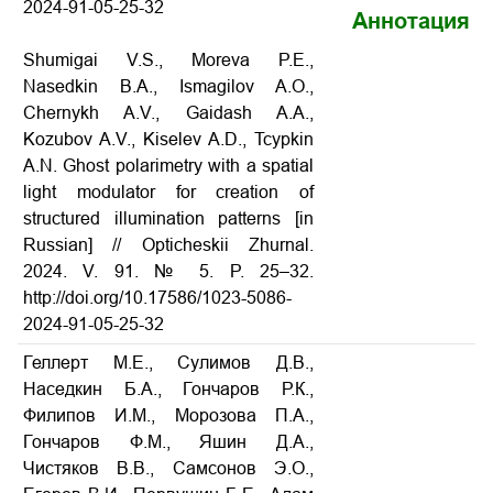
2024-91-05-25-32
Аннотация
Shumigai V.S., Moreva P.E.,
Nasedkin B.A., Ismagilov A.O.,
Chernykh A.V., Gaidash A.A.,
Kozubov A.V., Kiselev A.D., Tcypkin
A.N. Ghost polarimetry with a spatial
light modulator for creation of
structured illumination patterns [in
Russian] // Opticheskii Zhurnal.
2024. V. 91. № 5. P. 25–32.
http://doi.org/10.17586/1023-5086-
2024-91-05-25-32
Геллерт М.Е., Сулимов Д.В.,
Наседкин Б.А., Гончаров Р.К.,
Филипов И.М., Морозова П.А.,
Гончаров Ф.М., Яшин Д.А.,
Чистяков В.В., Самсонов Э.О.,