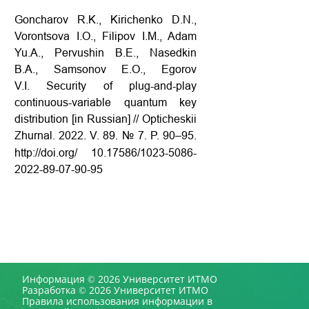
Goncharov R.K., Kirichenko D.N.,
Vorontsova I.O., Filipov I.M., Adam
Yu.A., Pervushin B.E., Nasedkin
B.A., Samsonov E.O., Egorov
V.I. Security of plug-and-play
continuous-variable quantum key
distribution [in Russian] // Opticheskii
Zhurnal. 2022. V. 89. № 7. P. 90–95.
http://doi.org/
10.17586/1023-5086-
2022-89-07-90-95
Информация © 2026 Университет ИТМО
Разработка © 2026 Университет ИТМО
Правила использования информации в