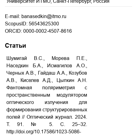
Университет ИТМО, Санкт-Петербург, Россия
E-mail: banasedkin@itmo.ru
ScopusID: 56543625300
ORCID: 0000-0002-4507-8616
Статьи
Шумигай В.С., Морева П.Е.,
Наседкин Б.А., Исмагилов А.О.,
Черных А.В., Гайдаш А.А., Козубов
А.В., Киселев А.Д., Цыпкин А.Н.
Фантомная поляриметрия с
пространственным модулятором
оптического излучения для
формирования структурированных
полей // Оптический журнал. 2024.
Т. 91. № 5. С. 25–32.
http://doi.org/10.17586/1023-5086-