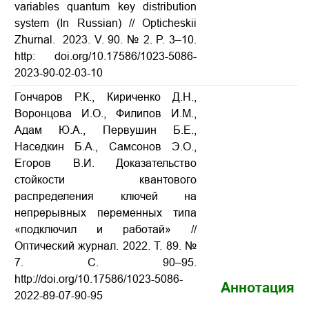
variables quantum key distribution
system (In Russian) // Opticheskii
Zhurnal. 2023. V. 90. № 2. P. 3–10.
http: doi.org/10.17586/1023-5086-
2023-90-02-03-10
Гончаров Р.К., Кириченко Д.Н.,
Воронцова И.О., Филипов И.М.,
Адам Ю.А., Первушин Б.Е.,
Наседкин Б.А., Самсонов Э.О.,
Егоров В.И. Доказательство
стойкости квантового
распределения ключей на
непрерывных переменных типа
«подключил и работай» //
Оптический журнал. 2022. Т. 89. №
7. С. 90–95.
http://doi.org/10.17586/1023-5086-
Аннотация
2022-89-07-90-95