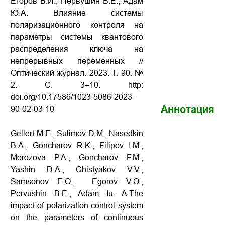
Егоров В.И., Первушин Б.Е., Адам
Ю.А. Влияние системы
поляризационного контроля на
параметры системы квантового
распределения ключа на
непрерывных переменных //
Оптический журнал. 2023. Т. 90. №
2. С. 3–10.
http:
doi.org/10.17586/1023-5086-2023-
Аннотация
90-02-03-10
Gellert M.E., Sulimov D.M., Nasedkin
B.A., Goncharov R.K., Filipov I.M.,
Morozova P.A., Goncharov F.M.,
Yashin D.A., Chistyakov V.V.,
Samsonov E.O., Egorov V.O.,
Pervushin B.E., Adam Iu. A.The
impact of polarization control system
on the parameters of continuous