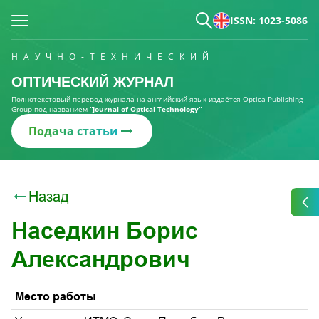
ISSN: 1023-5086
НАУЧНО-ТЕХНИЧЕСКИЙ
ОПТИЧЕСКИЙ ЖУРНАЛ
Полнотекстовый перевод журнала на английский язык издаётся Optica Publishing
Group под названием
“Journal of Optical Technology“
Подача статьи
Назад
Наседкин Борис
Александрович
Место работы