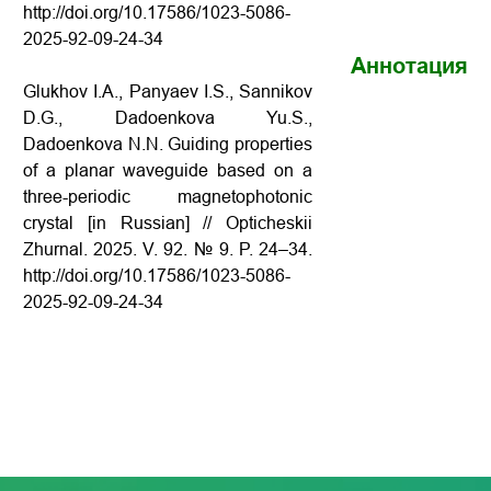
http://doi.org/10.17586/1023-5086-
2025-92-09-24-34
Аннотация
Glukhov I.A., Panyaev I.S., Sannikov
D.G., Dadoenkova Yu.S.,
Dadoenkova N.N. Guiding properties
of a planar waveguide based on a
three-periodic magnetophotonic
crystal [in Russian] // Opticheskii
Zhurnal. 2025. V. 92. № 9. P. 24–34.
http://doi.org/10.17586/1023-5086-
2025-92-09-24-34