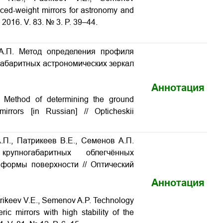
uced-weight mirrors for astronomy and
. 2016. V. 83. № 3. P. 39–44.
 А.П. Метод определения профиля
абаритных астрономических зеркал
Аннотация
.
Method of determining the ground
 mirrors
[in Russian] // Opticheskii
.П., Патрикеев В.Е., Семенов А.П.
рупногабаритных облегчённых
ю формы поверхности
// Оптический
Аннотация
trikeev V.E., Semenov A.P.
Technology
ric mirrors with high stability of the