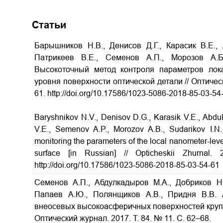
Статьи
Барышников Н.В., Денисов Д.Г., Карасик В.Е., 
Патрикеев В.Е., Семенов А.П., Морозов А.
Высокоточный метод контроля параметров лок
уровня поверхности оптической детали
// Оптичес
61. http://doi.org/10.17586/1023-5086-2018-85-03-54
Baryshnikov N.V., Denisov D.G., Karasik V.E., Abdul
V.E., Semenov A.P., Morozov A.B., Sudarikov I.N
monitoring the parameters of the local nanometer-leve
surface
[in Russian] // Opticheskii Zhurna
http://doi.org/10.17586/1023-5086-2018-85-03-54-61
Семенов А.П., Абдулкадыров М.А., Добриков Н.С
Папаев А.Ю., Полянщиков А.В., Придня В.В. 
внеосевых высокоасферичных поверхностей круп
Оптический журнал. 2017. Т. 84. № 11. С. 62–68.