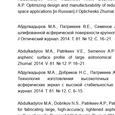
A.P.
Optimizing design and manufacturability of red
space applications
[in Russian] // Opticheskii Zhurnal
Абдулкадыров М.А., Патрикеев В.Е., Семенов
шлифованной асферической поверхности крупног
// Оптический журнал. 2014. Т. 81. № 12. С. 16–21.
Abdulkadyrov M.A., Patrikeev V.E., Semenov A.P
aspheric surface profile of large astronomical
Zhurnal. 2014. V. 81. № 12. P. 16–21.
Абдулкадыров М.А., Добриков Н.С., Патрикеев А
Технология изготовления высокоточных к
асферических зеркал с высокой стабильность
журнал. 2014. Т. 81. № 12. С. 6–15.
Abdulkadyrov M.A., Dobrikov N.S., Patrikeev A.P., Pa
for fabricating large, high-accuracy, lightened asphe