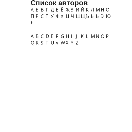
Список авторов
А
Б
В
Г
Д
Е
Ё
Ж
З
И
Й
К
Л
М
Н
О
П
Р
С
Т
У
Ф
Х
Ц
Ч
Ш
Щ
Ъ
Ы
Ь
Э
Ю
Я
A
B
C
D
E
F
G
H
I
J
K
L
M
N
O
P
Q
R
S
T
U
V
W
X
Y
Z