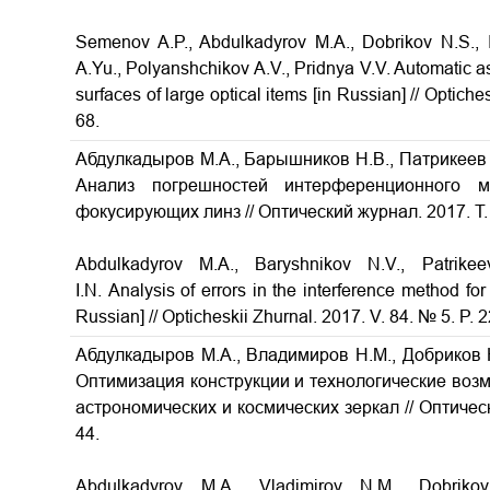
Semenov A.P., Abdulkadyrov M.A., Dobrikov N.S., I
A.Yu., Polyanshchikov A.V., Pridnya V.V. Automatic as
surfaces of large optical items
[in Russian] // Optiche
68.
Абдулкадыров М.А., Барышников Н.В., Патрикеев 
Анализ погрешностей интерференционного м
фокусирующих линз
// Оптический журнал. 2017. Т.
Abdulkadyrov M.A., Baryshnikov N.V., Patrike
I.N.
Analysis of errors in the interference method fo
Russian] // Opticheskii Zhurnal. 2017. V. 84. № 5. P. 
Абдулкадыров М.А., Владимиров Н.М., Добриков Н
Оптимизация конструкции и технологические воз
астрономических и космических зеркал
// Оптичес
44.
Abdulkadyrov M.A., Vladimirov N.M., Dobriko