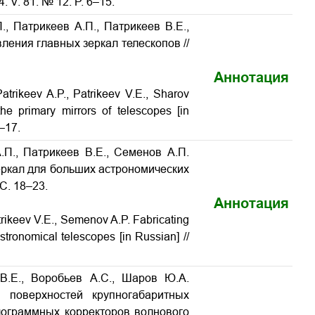
4. V. 81. № 12. P. 6–15.
, Патрикеев А.П., Патрикеев В.Е.,
вления главных зеркал телескопов
//
Аннотация
trikeev A.P., Patrikeev V.E., Sharov
 the primary mirrors of telescopes
[in
8–17.
.П., Патрикеев В.Е., Семенов А.П.
еркал для больших астрономических
 С. 18–23.
Аннотация
trikeev V.E., Semenov A.P.
Fabricating
astronomical telescopes
[in Russian] //
В.Е., Воробьев А.С., Шаров Ю.А.
поверхностей крупногабаритных
лограммных корректоров волнового