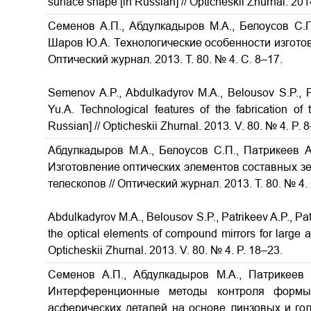
surface shape
[in Russian] // Opticheskii Zhurnal. 201
Семенов А.П., Абдулкадыров М.А., Белоусов С.П.
Шаров Ю.А. Технологические особенности изгото
Оптический журнал. 2013. Т. 80. № 4. С. 8–17.
Semenov A.P., Abdulkadyrov M.A., Belousov S.P., Pa
Yu.A.
Technological features of the fabrication of
Russian] // Opticheskii Zhurnal. 2013. V. 80. № 4. P. 
Абдулкадыров М.А., Белоусов С.П., Патрикеев А
Изготовление оптических элементов составных з
телескопов
// Оптический журнал. 2013. Т. 80. № 4.
Abdulkadyrov M.A., Belousov S.P., Patrikeev A.P., Pa
the optical elements of compound mirrors for large 
Opticheskii Zhurnal. 2013. V. 80. № 4. P. 18–23.
Семенов А.П., Абдулкадыров М.А., Патрикеев 
Интерференционные методы контроля формы 
асферических деталей на основе линзовых и го