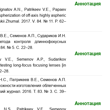
Аннотация
gnatov A.N., Patrikeev V.E., Papaev
pherization of off-axis highly aspheric
skii Zhurnal. 2017. V. 84. № 11. P. 62–
В.Е., Семенов А.П., Судариков И.Н.
етода контроля длиннофокусных
 84. № 5. С. 22–28.
Аннотация
ev V.E., Semenov A.P., Sudarikov
r testing long-focus focusing lenses
[in
22–28.
.С., Патрикеев В.Е., Семенов А.П.
можности изготовления облегченных
кий журнал. 2016. Т. 83. № 3. С. 39–
Аннотация
v N.S., Patrikeev V.E., Semenov