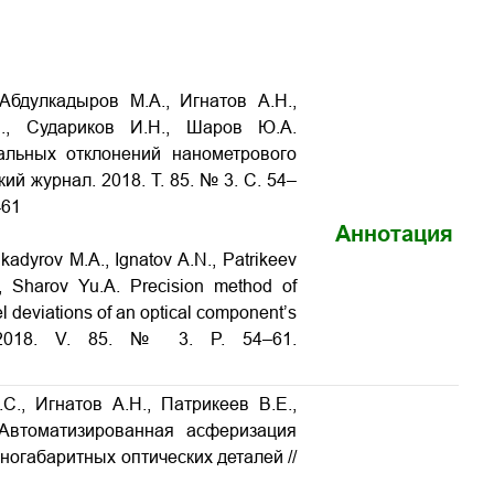
Абдулкадыров М.А., Игнатов А.Н.,
Б., Судариков И.Н., Шаров Ю.А.
альных отклонений нанометрового
кий журнал. 2018. Т. 85. № 3. С. 54–
-61
Аннотация
kadyrov M.A., Ignatov A.N., Patrikeev
., Sharov Yu.A. Precision method of
l deviations of an optical component’s
l. 2018. V. 85. № 3. P. 54–61.
., Игнатов А.Н., Патрикеев В.Е.,
Автоматизированная асферизация
ногабаритных оптических деталей
//