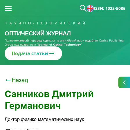
ISSN: 1023-5086
НАУЧНО-ТЕХНИЧЕСКИЙ
ОПТИЧЕСКИЙ ЖУРНАЛ
Полнотекстовый перевод журнала на английский язык издаётся Optica Publishing
Group под названием
“Journal of Optical Technology“
Подача статьи
Назад
Санников Дмитрий
Германович
Доктор физико-математических наук