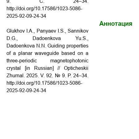
9. С. 24–34.
http://doi.org/10.17586/1023-5086-
2025-92-09-24-34
Аннотация
Glukhov I.A., Panyaev I.S., Sannikov
D.G., Dadoenkova Yu.S.,
Dadoenkova N.N. Guiding properties
of a planar waveguide based on a
three-periodic magnetophotonic
crystal [in Russian] // Opticheskii
Zhurnal. 2025. V. 92. № 9. P. 24–34.
http://doi.org/10.17586/1023-5086-
2025-92-09-24-34