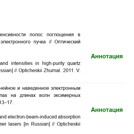
тенсивности полос поглощения в
лектронного пучка // Оптический
Аннотация
d intensities in high-purity quartz
ian] // Opticheskii Zhurnal. 2011. V.
инейное и наведенное электронным
клах на длинах волн эксимерных
 13–17.
Аннотация
 and electron-beam-induced absorption
er lasers [in Russian] // Opticheskii