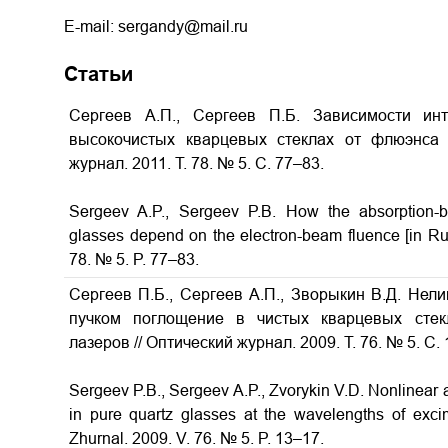
E-mail: sergandy@mail.ru
Статьи
Сергеев А.П., Сергеев П.Б. Зависимости ин
высокочистых кварцевых стеклах от флюэнса э
журнал. 2011. Т. 78. № 5. С. 77–83.
Sergeev A.P., Sergeev P.B. How the absorption-ban
glasses depend on the electron-beam fluence [in Russ
78. № 5. P. 77–83.
Сергеев П.Б., Сергеев А.П., Зворыкин В.Д. Нел
пучком поглощение в чистых кварцевых сте
лазеров // Оптический журнал. 2009. Т. 76. № 5. С.
Sergeev P.B., Sergeev A.P., Zvorykin V.D. Nonlinear
in pure quartz glasses at the wavelengths of excim
Zhurnal. 2009. V. 76. № 5. P. 13–17.