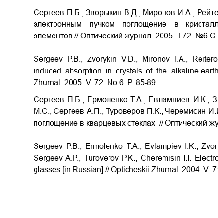
Сергеев П.Б., Зворыкин В.Д., Миронов И.А., Рейт
электронным пучком поглощение в кристал
элементов // Оптический журнал. 2005. Т.72. №6 С.
Sergeev P.B., Zvorykin V.D., Mironov I.A., Reiter
induced absorption in crystals of the alkaline-eart
Zhurnal. 2005. V. 72. No
6. P. 85-89.
Сергеев П.Б., Ермоленко Т.А., Евлампиев И.К., 
М.С., Сергеев А.П., Туроверов П.К., Черемисин 
поглощение в кварцевых стеклах // Оптический жур
Sergeev P.B., Ermolenko T.A., Evlampiev I.K., Zvor
Sergeev A.P., Turoverov P.K., Cheremisin I.I. Elect
glasses
[in Russian] // Opticheskii Zhurnal. 2004. V. 7