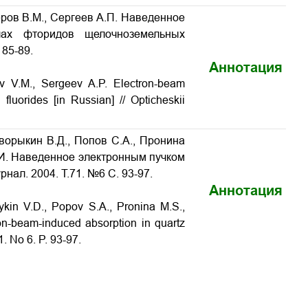
еров В.М., Сергеев А.П. Наведенное
лах фторидов щелочноземельных
 85-89.
Аннотация
ov V.M., Sergeev A.P. Electron-beam
h fluorides
[in Russian] // Opticheskii
Зворыкин В.Д., Попов С.А., Пронина
И.И. Наведенное электронным пучком
нал. 2004. Т.71. №6 С. 93-97.
Аннотация
ykin V.D., Popov S.A., Pronina M.S.,
ron-beam-induced absorption in quartz
1. No 6. P.
93-97
.