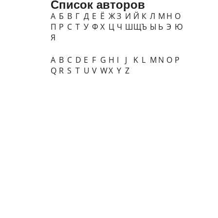
Список авторов
А
Б
В
Г
Д
Е
Ё
Ж
З
И
Й
К
Л
М
Н
О
П
Р
С
Т
У
Ф
Х
Ц
Ч
Ш
Щ
Ъ
Ы
Ь
Э
Ю
Я
A
B
C
D
E
F
G
H
I
J
K
L
M
N
O
P
Q
R
S
T
U
V
W
X
Y
Z