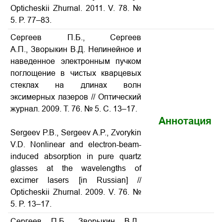
Opticheskii Zhurnal. 2011. V. 78. №
5. P. 77–83.
Сергеев П.Б., Сергеев
А.П., Зворыкин В.Д. Нелинейное и
наведенное электронным пучком
поглощение в чистых кварцевых
стеклах на длинах волн
эксимерных лазеров // Оптический
журнал. 2009. Т. 76. № 5. С. 13–17.
Аннотация
Sergeev P.B., Sergeev A.P., Zvorykin
V.D. Nonlinear and electron-beam-
induced absorption in pure quartz
glasses at the wavelengths of
excimer lasers [in Russian] //
Opticheskii Zhurnal. 2009. V. 76. №
5. P. 13–17.
Сергеев П.Б., Зворыкин В.Д.,