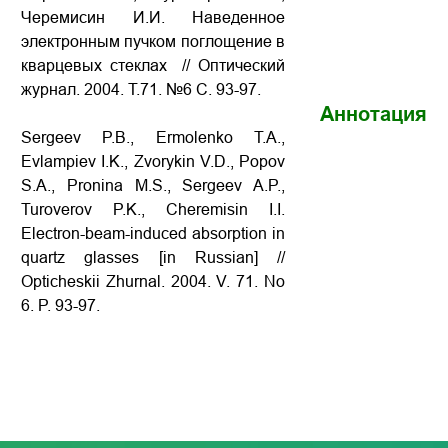
Черемисин И.И. Наведенное
электронным пучком поглощение в
кварцевых стеклах // Оптический
журнал. 2004. Т.71. №6 С. 93-97.
Аннотация
Sergeev P.B., Ermolenko T.A.,
Evlampiev I.K., Zvorykin V.D., Popov
S.A., Pronina M.S., Sergeev A.P.,
Turoverov P.K., Cheremisin I.I.
Electron-beam-induced absorption in
quartz glasses
[in Russian] //
Opticheskii Zhurnal. 2004. V. 71. No
6. P.
93-97
.