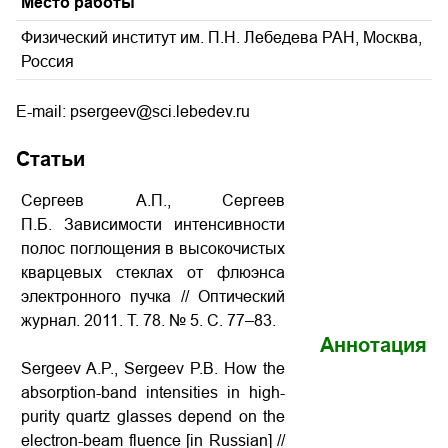
Место работы
Физический институт им. П.Н. Лебедева РАН, Москва,
Россия
E-mail: psergeev@sci.lebedev.ru
Статьи
Сергеев А.П., Сергеев
П.Б. Зависимости интенсивности
полос поглощения в высокочистых
кварцевых стеклах от флюэнса
электронного пучка // Оптический
журнал. 2011. Т. 78. № 5. С. 77–83.
Аннотация
Sergeev A.P., Sergeev P.B. How the
absorption-band intensities in high-
purity quartz glasses depend on the
electron-beam fluence [in Russian] //