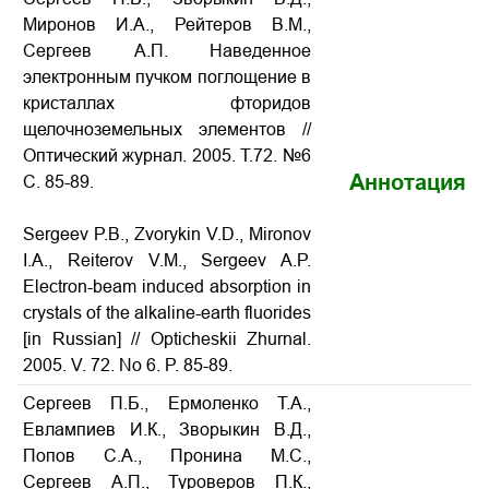
Миронов И.А., Рейтеров В.М.,
Сергеев А.П. Наведенное
электронным пучком поглощение в
кристаллах фторидов
щелочноземельных элементов //
Оптический журнал. 2005. Т.72. №6
Аннотация
С. 85-89.
Sergeev P.B., Zvorykin V.D., Mironov
I.A., Reiterov V.M., Sergeev A.P.
Electron-beam induced absorption in
crystals of the alkaline-earth fluorides
[in Russian] // Opticheskii Zhurnal.
2005. V. 72. No
6. P. 85-89.
Сергеев П.Б., Ермоленко Т.А.,
Евлампиев И.К., Зворыкин В.Д.,
Попов С.А., Пронина М.С.,
Сергеев А.П., Туроверов П.К.,