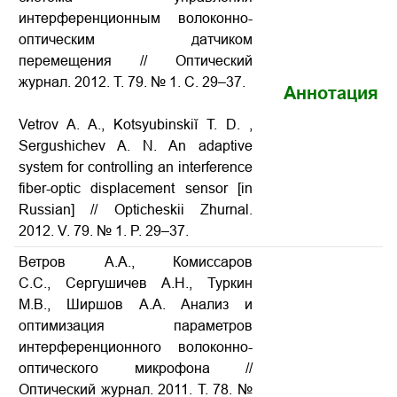
интерференционным волоконно-
оптическим датчиком
перемещения // Оптический
журнал. 2012. Т. 79. № 1. С. 29–37.
Аннотация
Vetrov A. A., Kotsyubinskiĭ T. D. ,
Sergushichev A. N. An adaptive
system for controlling an interference
fiber-optic displacement sensor [in
Russian] // Opticheskii Zhurnal.
2012. V. 79. № 1. P. 29–37.
Ветров А.А., Комиссаров
С.С., Сергушичев А.Н., Туркин
М.В., Ширшов А.А. Анализ и
оптимизация параметров
интерференционного волоконно-
оптического микрофона //
Оптический журнал. 2011. Т. 78. №