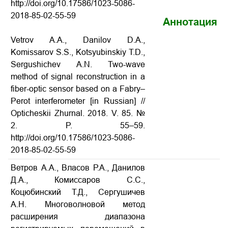
http://doi.org/10.17586/1023-5086-
2018-85-02-55-59
Аннотация
Vetrov A.A., Danilov D.A.,
Komissarov S.S., Kotsyubinskiy T.D.,
Sergushichev A.N. Two-wave
method of signal reconstruction in a
fiber-optic sensor based on a Fabry–
Perot interferometer
[in Russian] //
Opticheskii Zhurnal. 2018. V. 85. №
2. P. 55–59.
http://doi.org/10.17586/1023-5086-
2018-85-02-55-59
Ветров А.А., Власов Р.А., Данилов
Д.А., Комиссаров С.С.,
Коцюбинский Т.Д., Сергушичев
А.Н. Многоволновой метод
расширения диапазона