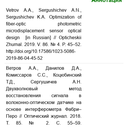
Аннотация
Vetrov A.A., Sergushichev A.N.,
Sergushichev K.A. Optimization of
fiber-optic photometric
microdisplacement sensor optical
design
[in Russian] // Opticheskii
Zhurnal. 2019. V. 86. № 4. P. 45–52.
http://doi.org/10.17586/1023-5086-
2019-86-04-45-52
Ветров А.А., Данилов Д.А.,
Комиссаров С.С., Коцюбинский
Т.Д., Сергушичев А.Н.
Двухволновый метод
восстановления сигнала в
волоконно-оптическом датчике на
основе интерферометра Фабри–
Перо
// Оптический журнал. 2018.
Т. 85. № 2. С. 55–59.