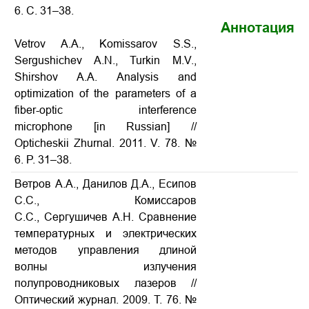
6. С. 31–38.
Аннотация
Vetrov A.A., Komissarov S.S.,
Sergushichev A.N., Turkin M.V.,
Shirshov A.A. Analysis and
optimization of the parameters of a
fiber-optic interference
microphone [in Russian] //
Opticheskii Zhurnal. 2011. V. 78. №
6. P. 31–38.
Ветров А.А., Данилов Д.А., Есипов
С.С., Комиссаров
С.С., Сергушичев А.Н. Сравнение
температурных и электрических
методов управления длиной
волны излучения
полупроводниковых лазеров //
Оптический журнал. 2009. Т. 76. №