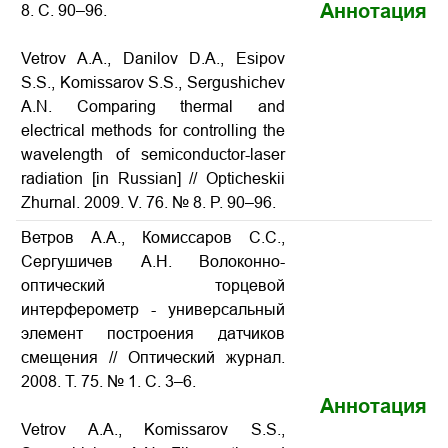
Аннотация
8. С. 90–96.
Vetrov A.A., Danilov D.A., Esipov
S.S., Komissarov S.S., Sergushichev
A.N. Comparing thermal and
electrical methods for controlling the
wavelength of semiconductor-laser
radiation [in Russian] // Opticheskii
Zhurnal. 2009. V. 76. № 8. P. 90–96.
Ветров А.А., Комиссаров С.С.,
Сергушичев А.Н. Волоконно-
оптический торцевой
интерферометр - универсальный
элемент построения датчиков
смещения // Оптический журнал.
2008. Т. 75. № 1. С. 3–6.
Аннотация
Vetrov A.A., Komissarov S.S.,