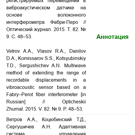
регистрируемых перемещений в
виброакустическом датчике на
основе волоконного
интерферометра Фабри-Перо
//
Оптический журнал. 2015. Т. 82. №
Аннотация
9. С. 48–53.
Vetrov A.A., Vlasov R.A., Danilov
D.A., Komissarov S.S., Kotsyubinskiy
T.D., Sergushichev A.N.
Multiwave
method of extending the range of
recordable displacements in a
vibroacoustic sensor based on a
Fabry–Perot fiber interferometer
[in
Russian] // Opticheskii
Zhurnal. 2015. V. 82. № 9. P. 48–53.
Ветров А.А., Коцюбинский Т.Д.,
Сергушичев А.Н. Адаптивная
система управления