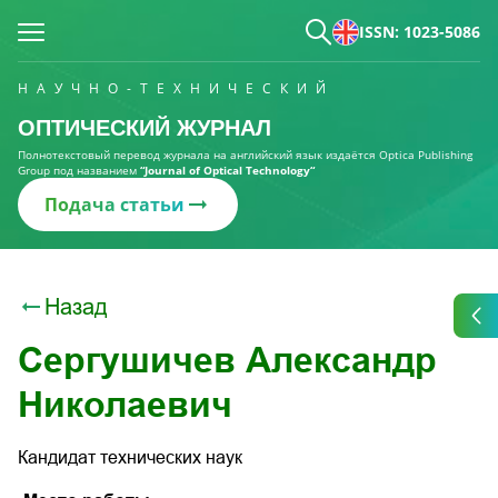
ISSN: 1023-5086
НАУЧНО-ТЕХНИЧЕСКИЙ
ОПТИЧЕСКИЙ ЖУРНАЛ
Полнотекстовый перевод журнала на английский язык издаётся Optica Publishing
Group под названием
“Journal of Optical Technology“
Подача статьи
Назад
Сергушичев Александр
Николаевич
Кандидат технических наук