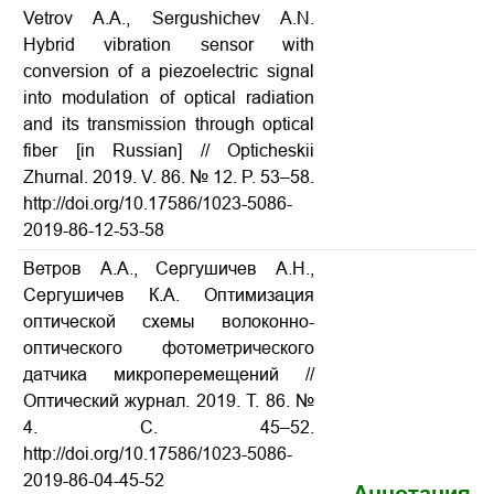
Vetrov A.A., Sergushichev A.N.
Hybrid vibration sensor with
conversion of a piezoelectric signal
into modulation of optical radiation
and its transmission through optical
fiber
[in Russian] // Opticheskii
Zhurnal.
2019. V. 86. № 12. P. 53–58.
http://doi.org/10.17586/1023-5086-
2019-86-12-53-58
Ветров А.А., Сергушичев А.Н.,
Сергушичев К.А. Оптимизация
оптической схемы волоконно-
оптического фотометрического
датчика микроперемещений
//
Оптический журнал. 2019. Т. 86. №
4. С. 45–52.
http://doi.org/10.17586/1023-5086-
2019-86-04-45-52