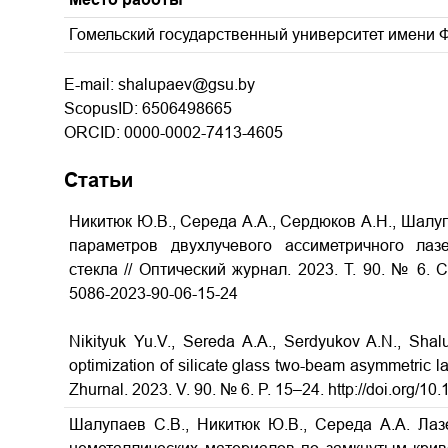
Гомельский государственный университет имени 
E-mail: shalupaev@gsu.by
ScopusID: 6506498665
ORCID: 0000-0002-7413-4605
Статьи
Никитюк Ю.В., Середа А.А., Сердюков А.Н., Шалу
параметров двухлучевого ассиметричного лаз
стекла // Оптический журнал. 2023. Т. 90. № 6. С. 
5086-2023-90-06-15-24
Nikityuk Yu.V., Sereda A.A., Serdyukov A.N., Shal
optimization of silicate glass two-beam asymmetric las
Zhurnal. 2023. V. 90. № 6. P. 15–24. http://doi.org/
Шалупаев С.В., Никитюк Ю.В., Середа А.А. Ла