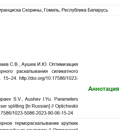
Франциска Скорины, Гомель, Республика Беларусь
паев С.В., Аушев И.Ю. Оптимизация
ерного раскалывания силикатного
15–24. http://doi.org/10.17586/1023-
Аннотация
upaev S.V., Aushev I.Yu. Parameters
er splitting [In Russian] // Opticheskii
10.17586/1023-5086-2023-90-06-15-24
зерное термораскалывание хрупких