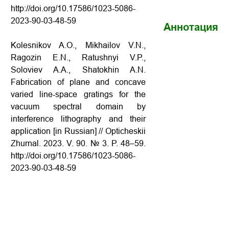
http://doi.org/10.17586/1023-5086-
2023-90-03-48-59
Аннотация
Kolesnikov A.O., Mikhailov V.N.,
Ragozin E.N., Ratushnyi V.P.,
Soloviev A.A., Shatokhin A.N.
Fabrication of plane and concave
varied line-space gratings for the
vacuum spectral domain by
interference lithography and their
application [in Russian] // Opticheskii
Zhurnal. 2023. V. 90. № 3. P. 48–59.
http://doi.org/10.17586/1023-5086-
2023-90-03-48-59