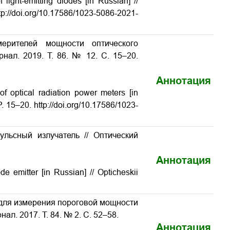
light-emitting diodes [in Russian] //
tp://doi.org/10.17586/1023-5086-2021-
мерителей мощности оптического
рнал. 2019. Т. 86. № 12. С. 15–20.
Аннотация
 of optical radiation power meters
[in
. 15–20. http://doi.org/10.17586/1023-
пульсный излучатель
// Оптический
Аннотация
iode emitter
[in Russian] // Opticheskii
и для измерения пороговой мощности
нал. 2017. Т. 84. № 2. С. 52–58.
Аннотация