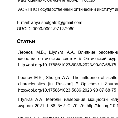
наблюдения», Санкт-Петербург, Россия
АО «НПО Государственный оптический институт им
E-mail: anya.shulga93@gmail.com
ORCID: 0000-0001-9712-2060
Статьи
Леонов М.Б., Шульга А.А. Влияние рассеянно
качества оптических систем // Оптический жур
http://doi.org/10.17586/1023-5086-2023-90-07-68-75
Leonov M.B., Shul'ga A.A. The influence of scatter
characteristics [in Russian] // Opticheskii Zh
http://doi.org/10.17586/1023-5086-2023-90-07-68-75
Шульга А.А. Методы измерения мощности излу
журнал. 2021. Т. 88. № 7. С. 70–76. http://doi.org/