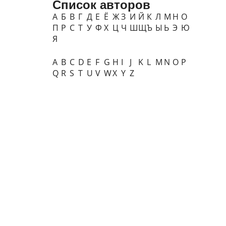
Список авторов
А
Б
В
Г
Д
Е
Ё
Ж
З
И
Й
К
Л
М
Н
О
П
Р
С
Т
У
Ф
Х
Ц
Ч
Ш
Щ
Ъ
Ы
Ь
Э
Ю
Я
A
B
C
D
E
F
G
H
I
J
K
L
M
N
O
P
Q
R
S
T
U
V
W
X
Y
Z