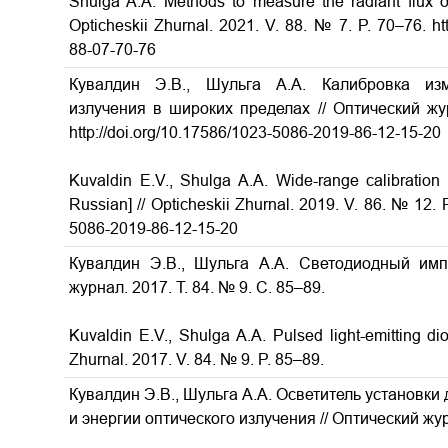
Shulga A.A. Methods to measure the radiant flux of 
Opticheskii Zhurnal. 2021. V. 88. № 7. P. 70–76. ht
88-07-70-76
Кувалдин Э.В., Шульга А.А. Калибровка из
излучения в широких пределах
// Оптический жу
http://doi.org/10.17586/1023-5086-2019-86-12-15-20
Kuvaldin E.V., Shulga A.A. Wide-range calibration
Russian] // Opticheskii Zhurnal. 2019. V. 86. № 12. P
5086-2019-86-12-15-20
Кувалдин Э.В., Шульга А.А. Светодиодный им
журнал. 2017. Т. 84. № 9. С. 85–89.
Kuvaldin E.V., Shulga A.A.
Pulsed light-emitting d
Zhurnal. 2017. V. 84. № 9. P. 85–89.
Кувалдин Э.В., Шульга А.А. Осветитель установк
и энергии оптического излучения
// Оптический жур