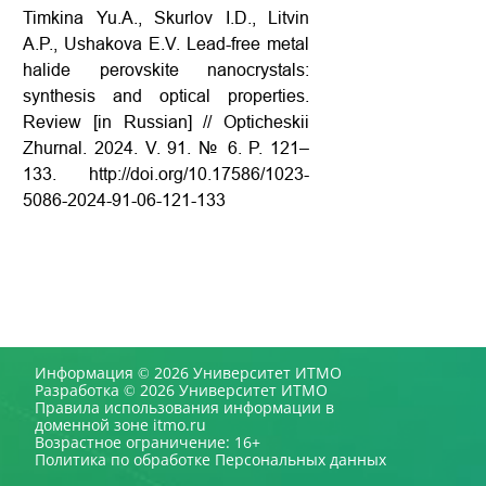
Timkina Yu.A., Skurlov I.D., Litvin
A.P., Ushakova E.V. Lead-free metal
halide perovskite nanocrystals:
synthesis and optical properties.
Review [in Russian] // Opticheskii
Zhurnal. 2024. V. 91. № 6. P. 121–
133. http://doi.org/10.17586/1023-
5086-2024-91-06-121-133
Информация © 2026 Университет ИТМО
Разработка © 2026 Университет ИТМО
Правила использования информации в
доменной зоне itmo.ru
Возрастное ограничение: 16+
Политика по обработке Персональных данных