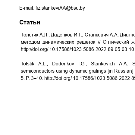
E-mail: fiz.stankeviAA@bsu.by
Статьи
Толстик А.Л., Даденков И.Г., Станкевич А.А. Диа
методом динамических решеток // Оптический жу
http://doi.org/
10.17586/1023-5086-2022-89-05-03-10
Tolstik A.L., Dadenkov I.G., Stankevich A.A. S
semiconductors using dynamic gratings [in Russian] /
5. P. 3–10. http://doi.org/
10.17586/1023-5086-2022-8