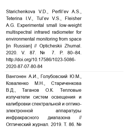
Starichenkova V.D., Perfil’ev A.S.,
Teterina I.V., Tul’ev V.S., Fleisher
A.G. Experimental small low-weight
multispectral infrared radiometer for
environmental monitoring from space
[in Russian] // Opticheskii Zhurnal.
2020. V. 87. № 7. P. 80–84.
http://doi.org/10.17586/1023-5086-
2020-87-07-80-84
Вангонен А.И., Голубовский Ю.М.,
Коваленко М.Н., Стариченкова
В.Д., Таганов О.К. Тепловые
излучатели систем освещения и
калибровки спектральной и оптико-
электронной аппаратуры
инфракрасного диапазона
//
Оптический журнал. 2019. Т. 86. №