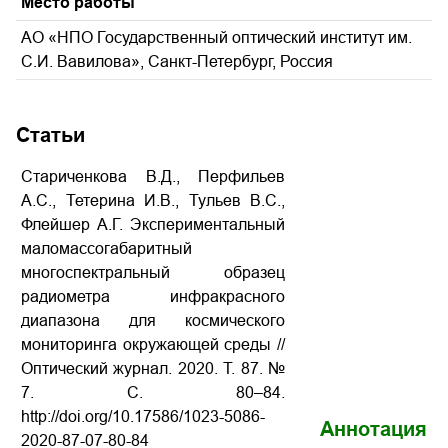
Место работы
АО «НПО Государственный оптический институт им.
С.И. Вавилова», Санкт-Петербург, Россия
Статьи
Стариченкова В.Д., Перфильев
А.С., Тетерина И.В., Тульев В.С.,
Флейшер А.Г. Экспериментальный
маломассогабаритный
многоспектральный образец
радиометра инфракрасного
диапазона для космического
мониторинга окружающей среды //
Оптический журнал. 2020. Т. 87.
№
7.
С
.
80
–
84
.
http://doi.org/10.17586/1023-5086-
Аннотация
2020-87-07-80-84