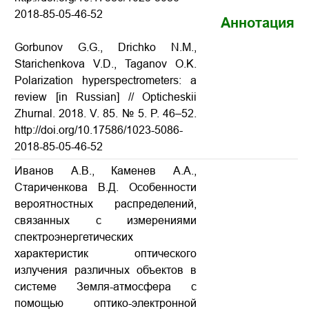
2018-85-05-46-52
Аннотация
Gorbunov G.G., Drichko N.M.,
Starichenkova V.D., Taganov O.K.
Polarization hyperspectrometers: a
review
[in Russian] // Opticheskii
Zhurnal.
2018. V. 85. № 5. P. 46–52.
http://doi.org/10.17586/1023-5086-
2018-85-05-46-52
Иванов А.В., Каменев А.А.,
Стариченкова В.Д. Особенности
вероятностных распределений,
связанных с измерениями
спектроэнергетических
характеристик оптического
излучения различных объектов в
системе Земля-атмосфера с
помощью оптико-электронной