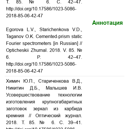
Т. 85. № 6. С. 42–47.
http://doi.org/10.17586/1023-5086-
2018-85-06-42-47
Аннотация
Egorova L.V., Starichenkova V.D.,
Taganov O.K.
Cemented-prism static
Fourier spectrometers
[in Russian] //
Opticheskii Zhurnal. 2018. V. 85. №
6. P. 42–47.
http://doi.org/10.17586/1023-5086-
2018-85-06-42-47
Химич Ю.П., Стариченкова В.Д.,
Никитин Д.Б., Малышев И.В.
Усовершествование технологии
изготовления крупногабаритных
заготовок зеркал из карбида
кремния
// Оптический журнал.
2018. Т. 85. № 6. С. 39–41.