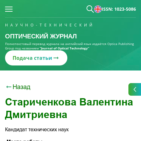
ISSN: 1023-5086
НАУЧНО-ТЕХНИЧЕСКИЙ
ОПТИЧЕСКИЙ ЖУРНАЛ
Полнотекстовый перевод журнала на английский язык издаётся Optica Publishing
Group под названием
“Journal of Optical Technology“
Подача статьи
Назад
Стариченкова Валентина
Дмитриевна
Кандидат технических наук