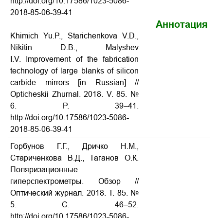
http://doi.org/10.17586/1023-5086-
2018-85-06-39-41
Аннотация
Khimich Yu.P., Starichenkova V.D.,
Nikitin D.B., Malyshev
I.V. Improvement of the fabrication
technology of large blanks of silicon
carbide mirrors
[in Russian] //
Opticheskii Zhurnal. 2018. V. 85. №
6. P. 39–41.
http://doi.org/10.17586/1023-5086-
2018-85-06-39-41
Горбунов Г.Г., Дричко Н.М.,
Стариченкова В.Д., Таганов О.К.
Поляризационные
гиперспектрометры. Обзор
//
Оптический журнал. 2018. Т. 85. №
5. С. 46–52.
http://doi.org/10.17586/1023-5086-