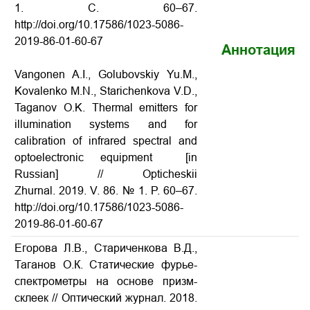
1. С. 60–67.
http://doi.org/10.17586/1023-5086-
2019-86-01-60-67
Аннотация
Vangonen A.I., Golubovskiy Yu.M.,
Kovalenko M.N., Starichenkova V.D.,
Taganov O.K. Thermal emitters for
illumination systems and for
calibration of infrared spectral and
optoelectronic equipment
[in
Russian] // Opticheskii
Zhurnal. 2019. V. 86. № 1. P. 60–67.
http://doi.org/10.17586/1023-5086-
2019-86-01-60-67
Егорова Л.В., Стариченкова В.Д.,
Таганов О.К. Статические фурье-
спектрометры на основе призм-
склеек
// Оптический журнал. 2018.