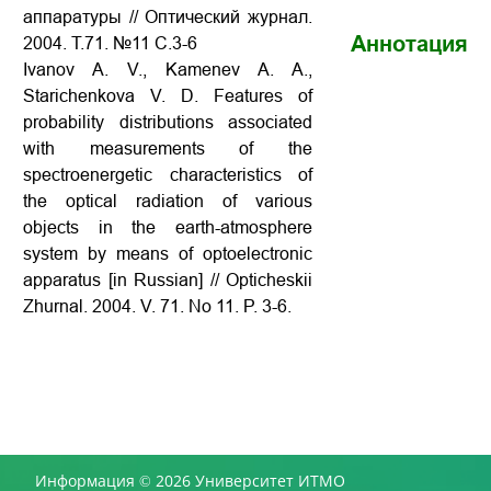
аппаратуры // Оптический журнал.
Аннотация
2004. Т.71. №11 С.3-6
Ivanov A. V., Kamenev A. A.,
Starichenkova V. D. Features of
probability distributions associated
with measurements of the
spectroenergetic characteristics of
the optical radiation of various
objects in the earth-atmosphere
system by means of optoelectronic
apparatus
[in Russian] // Opticheskii
Zhurnal. 2004. V. 71. No 11. P. 3-6.
Информация © 2026 Университет ИТМО