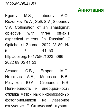
2022-89-05-41-53
Аннотация
Egorov M.S., Lebedev A.O.,
Rezunkov Yu.A., Solk S.V., Stepanov
V.V. Collimation of an anastigmat
objective with three off-axis
aspherical mirrors [in Russian] //
Opticheskii Zhurnal. 2022. V. 89. №
5. P. 41–53 .
http://doi.org/10.17586/1023-5086-
2022-89-05-41-53
Асанов С.В., Егоров М.С.,
Игнатьев А.Б., Морозов В.В.,
Резунков Ю.А., Степанов В.В.
Нелинейность и инерционность
отклика матричных инфракрасных
фотоприемников на лазерное
излучение
// Оптический журнал.