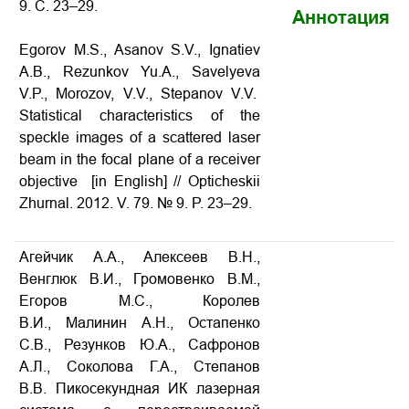
9. С. 23–29.
Аннотация
Egorov M.S., Asanov S.V., Ignatiev
A.B., Rezunkov Yu.A., Savelyeva
V.P., Morozov, V.V., Stepanov V.V.
Statistical characteristics of the
speckle images of a scattered laser
beam in the focal plane of a receiver
objective [in English] // Opticheskii
Zhurnal. 2012. V. 79. № 9. P. 23–29.
Агейчик А.А., Алексеев В.Н.,
Венглюк В.И., Громовенко В.М.,
Егоров М.С., Королев
В.И., Малинин А.Н., Остапенко
С.В., Резунков Ю.А., Сафронов
А.Л., Соколова Г.А., Степанов
В.В. Пикосекундная ИК лазерная