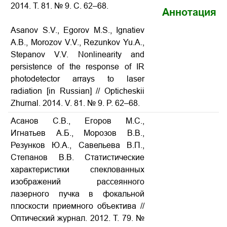
2014. Т. 81. № 9. С. 62–68.
Аннотация
Asanov S.V., Egorov M.S., Ignatiev
A.B., Morozov V.V., Rezunkov Yu.A.,
Stepanov V.V.
Nonlinearity and
persistence of the response of IR
photodetector arrays to laser
radiation
[in Russian] // Opticheskii
Zhurnal. 2014. V. 81. № 9. P. 62–68.
Асанов С.В., Егоров М.С.,
Игнатьев А.Б., Морозов В.В.,
Резунков Ю.А., Савельева В.П.,
Степанов В.В. Статистические
характеристики спеклованных
изображений рассеянного
лазерного пучка в фокальной
плоскости приемного объектива //
Оптический журнал. 2012. Т. 79. №