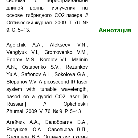
система с перестраиваемой
длиной волны излучения на
основе гибридного СО2-лазера //
Оптический журнал. 2009. Т. 76. №
Аннотация
9. С. 5–13.
Ageichik A.A., Alekseev V.N.,
Venglyuk V.I., Gromovenko V.M.,
Egorov M.S., Korolev V.I., Malinin
A.N., Ostapenko S.V., Rezunkov
Yu.A., Safronov A.L., Sokolova G.A.,
Stepanov V.V. A picosecond IR laser
system with tunable wavelength,
based on a gybrid CO2 laser [in
Russian] // Opticheskii
Zhurnal. 2009. V. 76. № 9. P. 5–13.
Агейчик А.А., Белобрагин Б.А.,
Резунков Ю.А., Савельева В.П.,
Степанов В.В. Оптические схемы