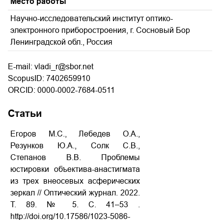
Место работы
Научно-исследовательский институт оптико-
электронного приборостроения, г. Сосновый Бор
Ленинградской обл., Россия
E-mail: vladi_r@sbor.net
ScopusID: 7402659910
ORCID: 0000-0002-7684-0511
Статьи
Егоров М.С., Лебедев О.А.,
Резунков Ю.А., Солк С.В.,
Степанов В.В. Проблемы
юстировки объектива-анастигмата
из трех внеосевых асферических
зеркал // Оптический журнал. 2022.
Т. 89. № 5. С. 41–53 .
http://doi.org/10.17586/1023-5086-