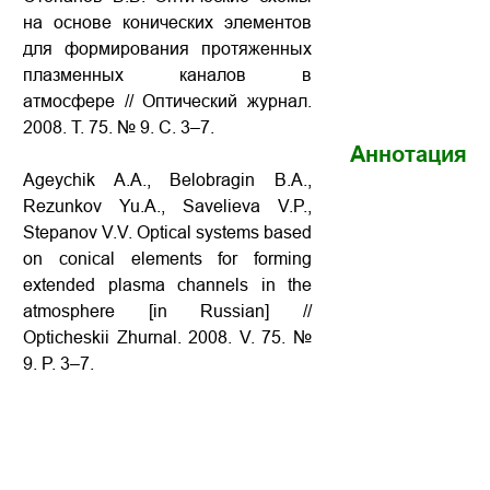
на основе конических элементов
для формирования протяженных
плазменных каналов в
атмосфере // Оптический журнал.
2008. Т. 75. № 9. С. 3–7.
Аннотация
Ageychik A.A., Belobragin B.A.,
Rezunkov Yu.A., Savelieva V.P.,
Stepanov V.V. Optical systems based
on conical elements for forming
extended plasma channels in the
atmosphere [in Russian] //
Opticheskii Zhurnal. 2008. V. 75. №
9. P. 3–7.