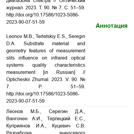
диапазона спектра // Оптический
журнал. 2023. Т. 90. № 7. С. 51–59.
http://doi.org/10.17586/1023-5086-
2023-90-07-51-59
Аннотация
Leonov M.B., Terletskiy E.S., Seregin
D.A. Substrate material and
geometry features of measurement
slits influence on infrared optical
systems quality characteristics
measurement [in Russian] //
Opticheskii Zhurnal. 2023. V. 90. №
7. P. 51–59.
http://doi.org/10.17586/1023-5086-
2023-90-07-51-59
Леонов М.Б., Серегин Д.А.,
Вангонен А.И., Терлецкий Е.С.,
Куприянов И.А., Куцевич С.В.
Разработка внеосевого