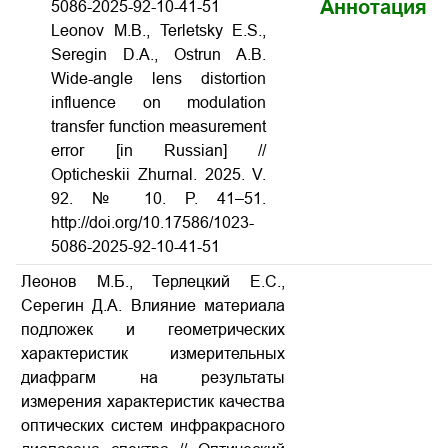
Аннотация
5086-2025-92-10-41-51
Leonov M.B., Terletsky E.S.,
Seregin D.A., Ostrun A.B.
Wide-angle lens distortion
influence on modulation
transfer function measurement
error [in Russian] //
Opticheskii Zhurnal. 2025. V.
92. № 10. P. 41–51.
http://doi.org/10.17586/1023-
5086-2025-92-10-41-51
Леонов М.Б., Терлецкий Е.С.,
Серегин Д.А. Влияние материала
подложек и геометрических
характеристик измерительных
диафрагм на результаты
измерения характеристик качества
оптических систем инфракрасного