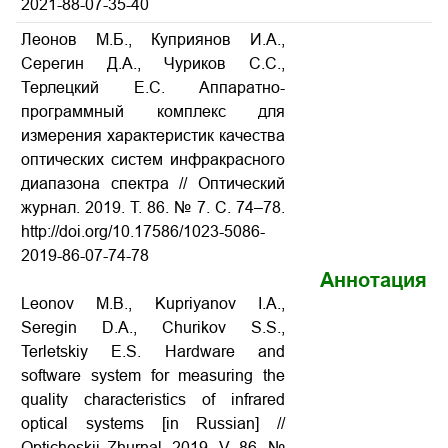
2021-88-07-35-40
Леонов М.Б., Куприянов И.А.,
Серегин Д.А., Чуриков С.С.,
Терлецкий Е.С. Аппаратно-
программный комплекс для
измерения характеристик качества
оптических систем инфракрасного
диапазона спектра
// Оптический
журнал. 2019. Т. 86. № 7. С. 74–78.
http://doi.org/10.17586/1023-5086-
2019-86-07-74-78
Аннотация
Leonov M.B., Kupriyanov I.A.,
Seregin D.A., Churikov S.S.,
Terletskiy E.S. Hardware and
software system for measuring the
quality characteristics of infrared
optical systems
[in Russian] //
Opticheskii Zhurnal. 2019. V. 86. №