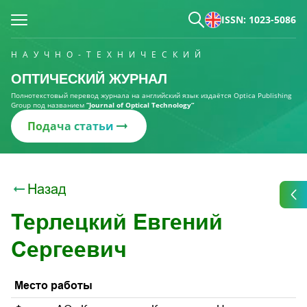
ISSN: 1023-5086
НАУЧНО-ТЕХНИЧЕСКИЙ
ОПТИЧЕСКИЙ ЖУРНАЛ
Полнотекстовый перевод журнала на английский язык издаётся Optica Publishing
Group под названием
“Journal of Optical Technology“
Подача статьи
Назад
Терлецкий Евгений
Сергеевич
Место работы