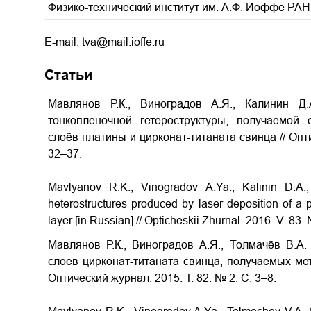
Физико-технический институт им. А.Ф. Иоффе РАН,
E-mail: tva@mail.ioffe.ru
Статьи
Мавлянов Р.К., Виноградов А.Я., Калинин Д.
тонкоплёночной гетероструктуры, получаемой
слоёв платины и цирконат-титаната свинца
// Опт
32–37.
Mavlyanov R.K., Vinogradov A.Ya., Kalinin D.A
heterostructures produced by laser deposition of a p
layer
[in Russian] // Opticheskii Zhurnal. 2016. V. 83.
Мавлянов Р.К., Виноградов А.Я., Толмачёв В.А.
слоёв цирконат-титаната свинца, получаемых м
Оптический журнал. 2015. Т. 82. № 2. С. 3–8.