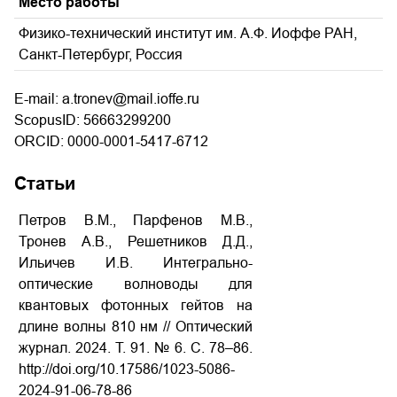
Место работы
Физико-технический институт им. А.Ф. Иоффе РАН,
Санкт-Петербург, Россия
E-mail: a.tronev@mail.ioffe.ru
ScopusID: 56663299200
ORCID: 0000-0001-5417-6712
Статьи
Петров В.М., Парфенов М.В.,
Тронев А.В., Решетников Д.Д.,
Ильичев И.В. Интегрально-
оптические волноводы для
квантовых фотонных гейтов на
длине волны 810 нм // Оптический
журнал. 2024. Т. 91. № 6. С. 78–86.
http://doi.org/10.17586/1023-5086-
2024-91-06-78-86