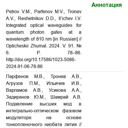
Аннотация
Petrov V.M., Parfenov M.V., Tronev
A.V., Reshetnikov D.D., Il’ichev I.V.
Integrated optical waveguides for
quantum photon gates at a
wavelength of 810 nm [in Russian] //
Opticheskii Zhurnal. 2024. V. 91. №
6. P. 78–86.
http://doi.org/10.17586/1023-5086-
2024-91-06-78-86
Парфенов М.В., Тронев А.В.,
Агрузов П.М., Ильичев И.В.,
Варламов А.В., Усикова А.А.,
Задиранов Ю.М., Шамрай А.В.
Подавление высших мод в
интегрально-оптическом фазовом
модуляторе на основе
тонкопленочного ниобата лития //