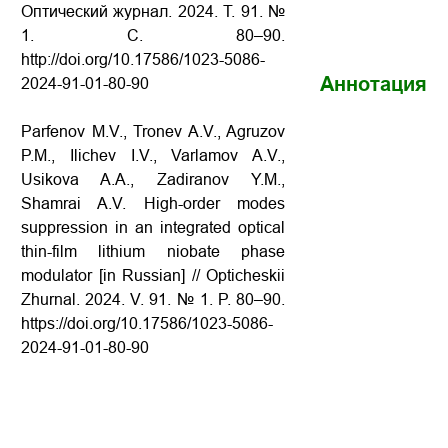
Оптический журнал. 2024. Т. 91. №
1. С. 80–90.
http://doi.org/10.17586/1023-5086-
Аннотация
2024-91-01-80-90
Parfenov M.V., Tronev A.V., Agruzov
P.M., Ilichev I.V., Varlamov A.V.,
Usikova A.A., Zadiranov Y.M.,
Shamrai A.V. High-order modes
suppression in an integrated optical
thin-film lithium niobate phase
modulator [in Russian] // Opticheskii
Zhurnal. 2024. V. 91. № 1. P. 80–90.
https://doi.org/10.17586/1023-5086-
2024-91-01-80-90