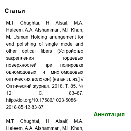
Статьи
M.T. Chughtai, H. Alsaif, M.A.
Haleem, A.A. Alshammari, M.I. Khan,
M. Usman Holding arrangement for
end polishing of single mode and
other optical fibers (Устройство
закрепления торцевых
поверхностей при полировке
одномодовых и многомодовых
оптических волокон) [на англ. яз.] //
Оптический журнал. 2018. Т. 85. №
12. С. 83–87.
http://doi.org/10.17586/1023-5086-
2018-85-12-83-87
Аннотация
M.T. Chughtai, H. Alsaif, M.A.
Haleem, A.A. Alshammari, M.I. Khan,