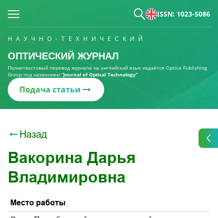
ISSN: 1023-5086
НАУЧНО-ТЕХНИЧЕСКИЙ
ОПТИЧЕСКИЙ ЖУРНАЛ
Полнотекстовый перевод журнала на английский язык издаётся Optica Publishing
Group под названием
“Journal of Optical Technology“
Подача статьи
Назад
Вакорина Дарья
Владимировна
Место работы