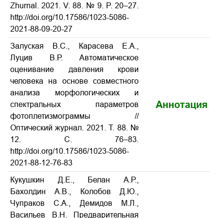
Zhurnal. 2021. V. 88. № 9. P. 20–27.
http://doi.org/10.17586/1023-5086-
2021-88-09-20-27
Залуская В.С., Карасева Е.А.,
Луцив В.Р. Автоматическое
оценивание давления крови
человека на основе совместного
анализа морфологических и
Аннотация
спектральных параметров
фотоплетизмограммы //
Оптический журнал. 2021. Т. 88. №
12. С. 76–83.
http://doi.org/10.17586/1023-5086-
2021-88-12-76-83
Кукушкин Д.Е., Белан А.Р.,
Бахолдин А.В., Колобов Д.Ю.,
Чупраков С.А., Демидов М.Л.,
Васильев В.Н. Предварительная