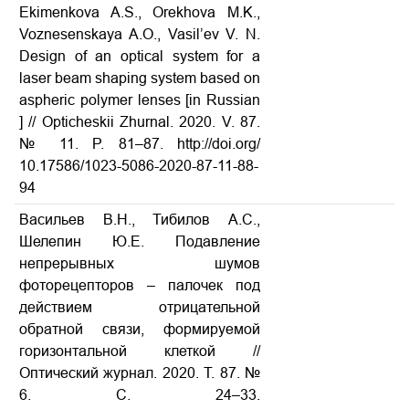
Ekimenkova A.S., Orekhova M.K.,
Voznesenskaya A.O., Vasil’ev V. N.
Design of an optical system for a
laser beam shaping system based on
aspheric polymer lenses [in Russian
] // Opticheskii Zhurnal. 2020. V. 87.
№ 11. P. 81–87.
http://doi.org/
10.17586/1023-5086-2020-87-11-88-
94
Васильев В.Н., Тибилов А.С.,
Шелепин Ю.Е. Подавление
непрерывных шумов
фоторецепторов – палочек под
действием отрицательной
обратной связи, формируемой
горизонтальной клеткой //
Оптический журнал. 2020. Т. 87. №
6. С. 24–33.