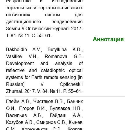
Разработка и исследование
зеркальных и зеркально-линзовых
оптических систем для
дистанционного зондирования
Земли
// Оптический журнал. 2017.
Т. 84. № 11. С. 55–61.
Аннотация
Bakholdin A.V., Butylkina K.D.,
Vasiliev V.N., Romanova G.E.
Development and analysis of
reflective and catadioptric optical
systems for Earth remote sensing
[in
Russian] // Opticheskii
Zhurnal. 2017. V. 84. № 11. P. 55–61.
Глейм А.В., Чистяков В.В., Банник
О.И., Егоров В.И., Булдаков Н.В.,
Васильев А.Б., Гайдаш А.А.,
Козубов А.В., Смирнов С.В., Кынев
С.М., Хоружников С.Э., Козлов