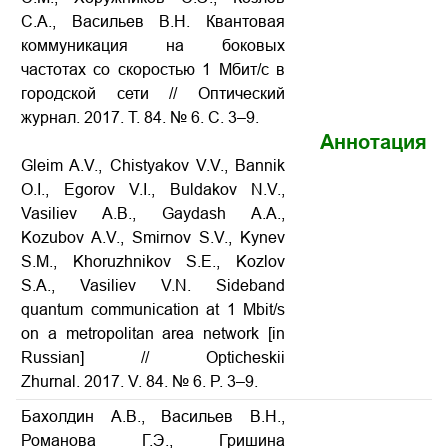
С.А., Васильев В.Н. Квантовая
коммуникация на боковых
частотах со скоростью 1 Мбит/с в
городской сети
// Оптический
журнал. 2017. Т. 84. № 6. С. 3–9.
Аннотация
Gleim A.V., Chistyakov V.V., Bannik
O.I., Egorov V.I., Buldakov N.V.,
Vasiliev A.B., Gaydash A.A.,
Kozubov A.V., Smirnov S.V., Kynev
S.M., Khoruzhnikov S.E., Kozlov
S.A., Vasiliev V.N. Sideband
quantum communication at 1 Mbit/s
on a metropolitan area network
[in
Russian] // Opticheskii
Zhurnal. 2017. V. 84. № 6. P. 3–9.
Бахолдин А.В., Васильев В.Н.,
Романова Г.Э., Гришина