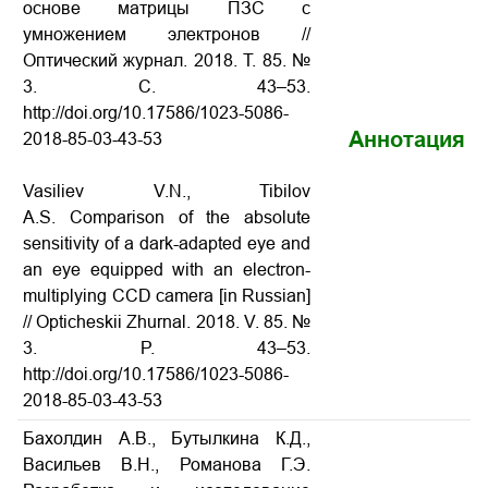
основе матрицы ПЗС с
умножением электронов
//
Оптический журнал. 2018. Т. 85. №
3. С. 43–53.
http://doi.org/10.17586/1023-5086-
Аннотация
2018-85-03-43-53
Vasiliev V.N., Tibilov
A.S. Comparison of the absolute
sensitivity of a dark-adapted eye and
an eye equipped with an electron-
multiplying CCD camera
[in Russian]
// Opticheskii Zhurnal. 2018. V. 85. №
3. P. 43–53.
http://doi.org/10.17586/1023-5086-
2018-85-03-43-53
Бахолдин А.В., Бутылкина К.Д.,
Васильев В.Н., Романова Г.Э.