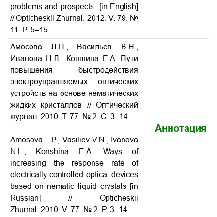
problems and prospects [in English]
// Opticheskii Zhurnal. 2012. V. 79. №
11. P. 5–15.
Амосова Л.П., Васильев В.Н.,
Иванова Н.Л., Коншина Е.А. Пути
повышения быстродействия
электроуправляемых оптических
устройств на основе нематических
жидких кристаллов // Оптический
журнал. 2010. Т. 77. № 2. С. 3–14.
Аннотация
Amosova L.P., Vasiliev V.N., Ivanova
N.L., Konshina E.A. Ways of
increasing the response rate of
electrically controlled optical devices
based on nematic liquid crystals [in
Russian] // Opticheskii
Zhurnal. 2010. V. 77. № 2. P. 3–14.