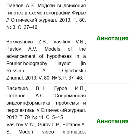
Павлов А.В. Модели выдвижения
гипотез в схеме голографии Фурье
// Оптический журнал. 2013. Т. 80.
№ 3. С. 37–46.
Аннотация
Bekyasheva Z.S., Vasiliev V.N.,
Pavlov A.V.
Models of the
advancement of hypotheses in a
Fourier-holography layout
[in
Russian] // Opticheskii
Zhurnal. 2013. V. 80. № 3. P. 37–46.
Васильев В.Н., Гуров И.П.,
Потапов А.С. Современная
видеоинформатика: проблемы и
перспективы // Оптический журнал.
2012. Т. 79. № 11. С. 5–15.
Аннотация
Vasil’ev V. N., Gurov I. P., Potapov A.
S. Modern video informatics: