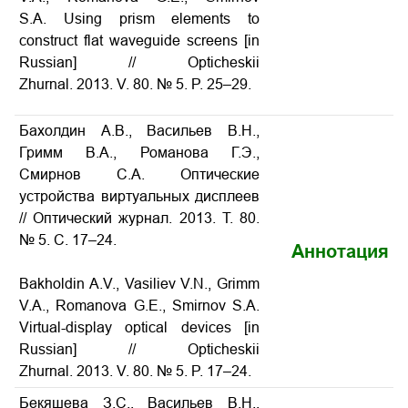
S.A.
Using prism elements to
construct flat waveguide screens
[in
Russian] // Opticheskii
Zhurnal. 2013. V. 80. № 5. P. 25–29.
Бахолдин А.В., Васильев В.Н.,
Гримм В.А., Романова Г.Э.,
Смирнов С.А. Оптические
устройства виртуальных дисплеев
// Оптический журнал. 2013. Т. 80.
№ 5. С. 17–24.
Аннотация
Bakholdin A.V., Vasiliev V.N., Grimm
V.A., Romanova G.E., Smirnov S.A.
Virtual-display optical devices
[in
Russian] // Opticheskii
Zhurnal. 2013. V. 80. № 5. P. 17–24.
Бекяшева З.С., Васильев В.Н.,