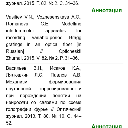
журнал. 2015. Т. 82. № 2. С. 31–36.
Аннотация
Vasiliev V.N., Voznesenskaya A.O.,
Romanova G.E.
Modelling
interferometric apparatus for
recording variable-period Bragg
gratings in an optical fiber
[in
Russian] // Opticheskii
Zhurnal. 2015. V. 82. № 2. P. 31–36.
Васильев В.Н., Исаков К.А.,
Лялюшкин Л.С., Павлов А.В.
Механизм формирования
внутренней коррелированности
при порождении понятий на
нейросети со связями по схеме
голографии фурье // Оптический
журнал. 2013. Т. 80. № 10. С. 44–
52.
Аннотация