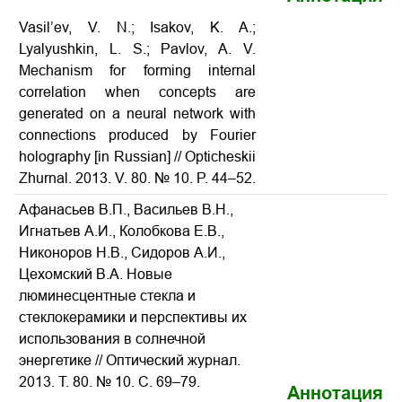
Vasil’ev, V. N.; Isakov, K. A.;
Lyalyushkin, L. S.; Pavlov, A. V.
Mechanism for forming internal
correlation when concepts are
generated on a neural network with
connections produced by Fourier
holography [in Russian] // Opticheskii
Zhurnal. 2013. V. 80. № 10. P. 44–52.
Афанасьев В.П., Васильев В.Н.,
Игнатьев А.И., Колобкова Е.В.,
Никоноров Н.В., Сидоров А.И.,
Цехомский В.А. Новые
люминесцентные стекла и
стеклокерамики и перспективы их
использования в солнечной
энергетике // Оптический журнал.
2013. Т. 80. № 10. С. 69–79.
Аннотация