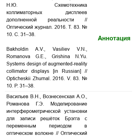
Н.Ю. Схемотехника
коллиматорных дисплеев
дополненной реальности
//
Оптический журнал. 2016. Т. 83. №
10. С. 31–38.
Аннотация
Bakholdin A.V., Vasiliev V.N.,
Romanova G.E., Grishina N.Yu.
Systems design of augmented-reality
collimator displays
[in Russian] //
Opticheskii Zhurnal. 2016. V. 83. №
10. P. 31–38.
Васильев В.Н., Вознесенская А.О.,
Романова Г.Э. Моделирование
интерферометрической установки
для записи решёток Брэгга с
переменным периодом в
оптическом волокне
// Оптический