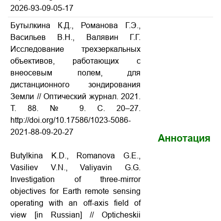
2026-93-09-05-17
Бутылкина К.Д., Романова Г.Э.,
Васильев В.Н., Валявин Г.Г.
Исследование трехзеркальных
объективов, работающих с
внеосевым полем, для
дистанционного зондирования
Земли // Оптический журнал. 2021.
Т. 88. № 9. С. 20–27.
http://doi.org/10.17586/1023-5086-
2021-88-09-20-27
Аннотация
Butylkina K.D., Romanova G.E.,
Vasiliev V.N., Valiyavin G.G.
Investigation of three-mirror
objectives for Earth remote sensing
operating with an off-axis field of
view [in Russian] // Opticheskii