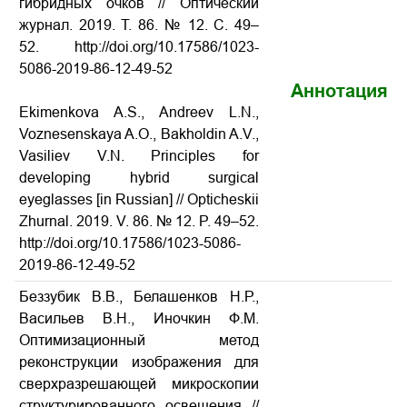
гибридных очков
// Оптический
журнал. 2019. Т. 86. № 12. С. 49–
52. http://doi.org/10.17586/1023-
5086-2019-86-12-49-52
Аннотация
Ekimenkova A.S., Andreev L.N.,
Voznesenskaya A.O., Bakholdin A.V.,
Vasiliev V.N. Principles for
developing hybrid surgical
eyeglasses
[in Russian] // Opticheskii
Zhurnal. 2019. V. 86. № 12. P. 49–52.
http://doi.org/10.17586/1023-5086-
2019-86-12-49-52
Беззубик В.В., Белашенков Н.Р.,
Васильев В.Н., Иночкин Ф.М.
Оптимизационный метод
реконструкции изображения для
сверхразрешающей микроскопии
структурированного освещения
//