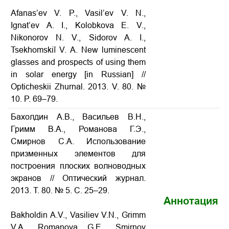
Afanas’ev V. P., Vasil’ev V. N.,
Ignat’ev A. I., Kolobkova E. V.,
Nikonorov N. V., Sidorov A. I.,
Tsekhomskiĭ V. A. New luminescent
glasses and prospects of using them
in solar energy [in Russian] //
Opticheskii Zhurnal. 2013. V. 80. №
10. P. 69–79.
Бахолдин А.В., Васильев В.Н.,
Гримм В.А., Романова Г.Э.,
Смирнов С.А. Использование
призменных элементов для
построения плоских волноводных
экранов
// Оптический журнал.
2013. Т. 80. № 5. С. 25–29.
Аннотация
Bakholdin A.V., Vasiliev V.N., Grimm
V.A., Romanova G.E., Smirnov