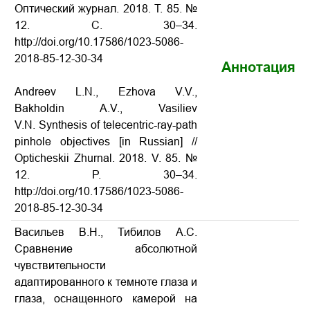
Оптический журнал. 2018. Т. 85. №
12. С. 30–34.
http://doi.org/10.17586/1023-5086-
2018-85-12-30-34
Аннотация
Andreev L.N., Ezhova V.V.,
Bakholdin A.V., Vasiliev
V.N. Synthesis of telecentric-ray-path
pinhole objectives
[in Russian] //
Opticheskii Zhurnal. 2018. V. 85. №
12. P. 30–34.
http://doi.org/10.17586/1023-5086-
2018-85-12-30-34
Васильев В.Н., Тибилов А.С.
Cравнение абсолютной
чувствительности
адаптированного к темноте глаза и
глаза, оснащенного камерой на