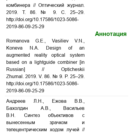
комбинера
// Оптический журнал.
2019. Т. 86. № 9. С. 25–29.
http://doi.org/10.17586/1023-5086-
2019-86-09-25-29
Аннотация
Romanova G.E., Vasiliev V.N.,
Koneva N.A. Design of an
augmented reality optical system
based on a lightguide combiner
[in
Russian] // Opticheskii
Zhurnal. 2019. V. 86. № 9. P. 25–29.
http://doi.org/10.17586/1023-5086-
2019-86-09-25-29
Андреев Л.Н., Ежова В.В.,
Бахолдин А.В., Васильев
В.Н. Синтез объективов с
вынесенным зрачком и
телецентрическим ходом лучей
//