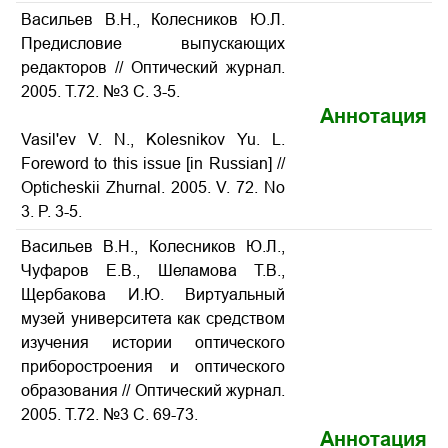
Васильев В.Н., Колесников Ю.Л.
Предисловие выпускающих
редакторов // Оптический журнал.
2005. Т.72. №3 С. 3-5.
Аннотация
Vasil'ev V. N., Kolesnikov Yu. L.
Foreword to this issue
[in Russian] //
Opticheskii Zhurnal. 2005. V. 72. No
3. P. 3-5.
Васильев B.Н., Колесников Ю.Л.,
Чуфаров E.B., Шеламова T.B.,
Щербакова И.Ю. Виртуальный
музей университета как средством
изучения истории оптического
приборостроения и оптического
образования // Оптический журнал.
2005. Т.72. №3 С. 69-73.
Аннотация