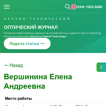
ISSN: 1023-5086
НАУЧНО-ТЕХНИЧЕСКИЙ
ОПТИЧЕСКИЙ ЖУРНАЛ
Полнотекстовый перевод журнала на английский язык издаётся Optica Publishing
Group под названием
“Journal of Optical Technology“
Подача статьи
Назад
Вершинина Елена
Андреевна
Место работы