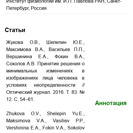
Институт физиологии им. И.П. Павлова РАН, Санкт-
Петербург, Россия
Статьи
Жукова О.В., Шелепин Ю.Е.,
Максимова В.А., Васильев П.П.,
Вершинина Е.А., Фокин В.А.,
Соколов А.В. Принятие решения о
минимальных изменениях в
изображениях лица человека в
условиях неопределенности
//
Оптический журнал. 2016. Т. 83. №
12. С. 54–61.
Аннотация
Zhukova O.V., Shelepin Yu.E.,
Maksimova V.A., Vasiliev P.P.,
Vershinina E.A., Fokin V.A., Sokolov