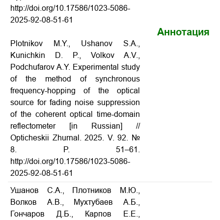
http://doi.org/10.17586/1023-5086-
2025-92-08-51-61
Аннотация
Plotnikov M.Y., Ushanov S.A.,
Kunichkin D. P., Volkov A.V.,
Podchufarov A.Y. Experimental study
of the method of synchronous
frequency-hopping of the optical
source for fading noise suppression
of the coherent optical time-domain
reflectometer [in Russian] //
Opticheskii Zhurnal. 2025. V. 92. №
8. P. 51–61.
http://doi.org/10.17586/1023-5086-
2025-92-08-51-61
Ушанов С.А., Плотников М.Ю.,
Волков А.В., Мухтубаев А.Б.,
Гончаров Д.Б., Карпов Е.Е.,