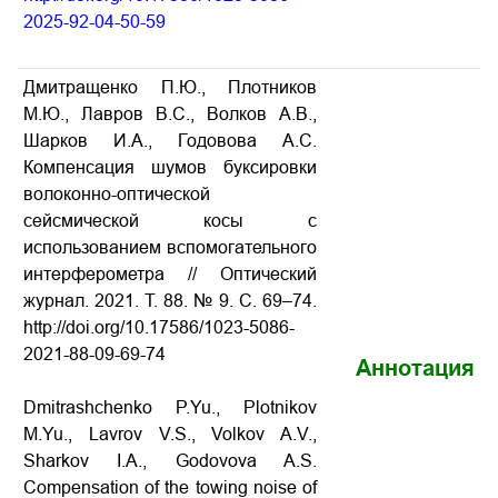
2025-92-04-50-59
Дмитращенко П.Ю., Плотников
М.Ю., Лавров В.С., Волков А.В.,
Шарков И.А., Годовова А.С.
Компенсация шумов буксировки
волоконно-оптической
сейсмической косы с
использованием вспомогательного
интерферометра // Оптический
журнал. 2021. Т. 88. № 9. С. 69–74.
http://doi.org/10.17586/1023-5086-
2021-88-09-69-74
Аннотация
Dmitrashchenko P.Yu., Plotnikov
M.Yu., Lavrov V.S., Volkov A.V.,
Sharkov I.A., Godovova A.S.
Compensation of the towing noise of