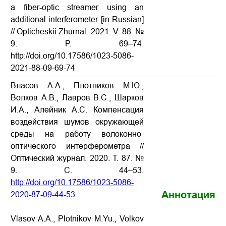
a fiber-optic streamer using an
additional interferometer [in Russian]
// Opticheskii Zhurnal. 2021. V. 88. №
9. P. 69–74.
http://doi.org/10.17586/1023-5086-
2021-88-09-69-74
Власов А.А., Плотников М.Ю.,
Волков А.В., Лавров В.С., Шарков
И.А., Алейник А.С. Компенсация
воздействия шумов окружающей
среды на работу волоконно-
оптического интерферометра //
Оптический журнал. 2020. Т. 87. №
9. С. 44–53.
http://doi.org/10.17586/1023-5086-
Аннотация
2020-87-09-
44
-
5
3
Vlasov A.A., Plotnikov M.Yu., Volkov