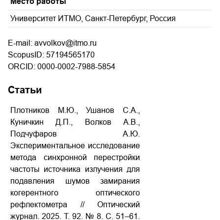
Место работы
Университет ИТМО, Санкт-Петербург, Россия
E-mail: avvolkov@itmo.ru
ScopusID: 57194565170
ORCID: 0000-0002-7988-5854
Статьи
Плотников М.Ю., Ушанов С.А.,
Куничкин Д.П., Волков А.В.,
Подчуфаров А.Ю.
Экспериментальное исследование
метода синхронной перестройки
частоты источника излучения для
подавления шумов замирания
когерентного оптического
рефлектометра // Оптический
журнал. 2025. Т. 92. № 8. С. 51–61.