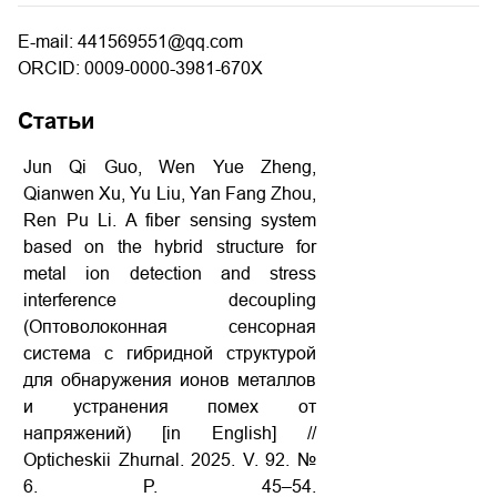
E-mail: 441569551@qq.com
ORCID: 0009-0000-3981-670X
Статьи
Jun Qi Guo, Wen Yue Zheng,
Qianwen Xu, Yu Liu, Yan Fang Zhou,
Ren Pu Li. A fiber sensing system
based on the hybrid structure for
metal ion detection and stress
interference decoupling
(Оптоволоконная
сенсорная
система
с
гибридной
структурой
для
обнаружения
ионов
металлов
и
устранения
помех
от
напряжений) [in English] //
Opticheskii Zhurnal. 2025. V. 92. №
6. P. 45–54.