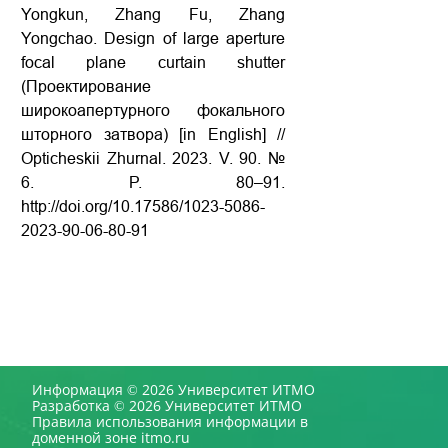
Yongkun, Zhang Fu, Zhang
Yongchao. Design of large aperture
focal plane curtain shutter
(Проектирование
широкоапертурного фокального
шторного затвора) [in English] //
Opticheskii Zhurnal. 2023. V. 90. №
6. P. 80–91.
http://doi.org/10.17586/1023-5086-
2023-90-06-80-91
Информация © 2026 Университет ИТМО
Разработка © 2026 Университет ИТМО
Правила использования информации в
доменной зоне itmo.ru