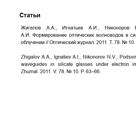
Статьи
Жигалов А.А., Игнатьев А.И., Никоноров 
А.И. Формирование оптических волноводов в си
облучении // Оптический журнал. 2011. Т. 78. № 10.
Zhigalov A.A., Ignatiev A.I., Nikonorov N.V., Podsvi
waveguides in silicate glasses under electron irr
Zhurnal. 2011. V. 78. № 10. P. 63–66.