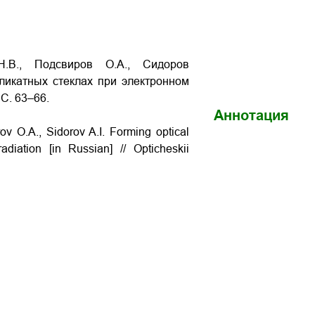
Н.В., Подсвиров О.А., Сидоров
ликатных стеклах при электронном
 С. 63–66.
Аннотация
rov O.A., Sidorov A.I. Forming optical
adiation [in Russian] // Opticheskii