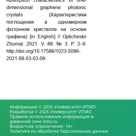
Absorption characteristics of one-
dimensional graphene photonic
crystals (Характеристики
поглощения в одномерном
фотонном кристалле на основе
графена) [in English] // Opticheskii
Zhurnal. 2021. V. 88. № 3. P. 3–9.
http://doi.org/10.17586/1023-5086-
2021-88-03-03-09
Информация © 2026 Университет ИТМО
Разработка © 2026 Университет ИТМО
Правила использования информации в
доменной зоне itmo.ru
Возрастное ограничение: 16+
Политика по обработке Персональных данных