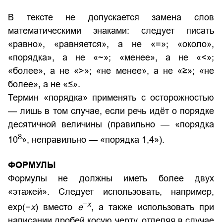
В тексте не допускается замена слов
математическими знаками: следует писать
«равно», «равняется», а не «=»; «около»,
«порядка», а не «~»; «менее», а не «<»;
«более», а не «>»; «не менее», а не «≥»; «не
более», а не «≤».
Термин «порядка» применять с осторожностью
— лишь в том случае, если речь идёт о порядке
десятичной величины (правильно — «порядка
8
10
», неправильно — «порядка 1,4»).
ФОРМУЛЫ
Формулы не должны иметь более двух
«этажей». Следует использовать, например,
−
х
exp(−
х
) вместо
e
, а также использовать при
написании дробей косую черту, отделяя в случае