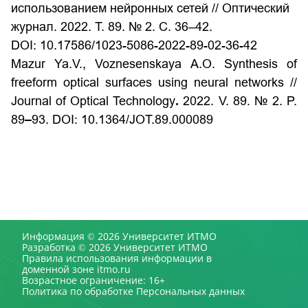
использованием нейронных сетей // Оптический
журнал. 2022. Т. 89. № 2. С. 36–42.
DOI: 10.17586/1023-5086-2022-89-02-36-42
Mazur Ya.V., Voznesenskaya A.O. Synthesis of
freeform optical surfaces using neural networks //
Journal of Optical Technology
.
2022. V. 89.
№
2. P.
89‒93.
DOI:
10.1364/JOT.89.000089
Информация © 2026 Университет ИТМО
Разработка © 2026 Университет ИТМО
Правила использования информации в
доменной зоне itmo.ru
Возрастное ограничение: 16+
Политика по обработке Персональных данных