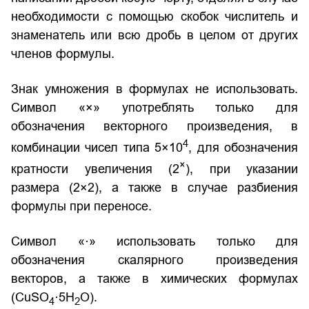
необходимости с помощью скобок числитель и
знаменатель или всю дробь в целом от других
членов формулы.
Знак умножения в формулах не использовать.
Символ «×» употреблять только для
обозначения векторного произведения, в
4
комбинации чисел типа 5×10
, для обозначения
×
кратности увеличения (2
), при указании
размера (2×2), а также в случае разбиения
формулы при переносе.
Символ «·» использовать только для
обозначения скалярного произведения
векторов, а также в химических формулах
(CuSO
·5H
O).
4
2