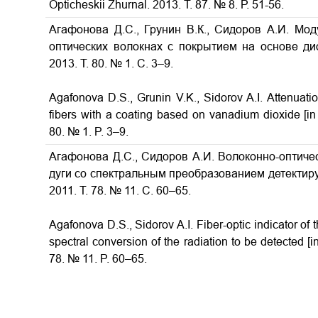
Opticheskii Zhurnal. 2013. Т. 87. № 8. Р. 51-56.
Агафонова Д.С., Грунин В.К., Сидоров А.И. Мо
оптических волокнах с покрытием на основе д
2013. Т. 80. № 1. С. 3–9.
Agafonova D.S., Grunin V.K., Sidorov A.I.
Attenuati
fibers with a coating based on vanadium dioxide
[i
80. № 1. P. 3–9.
Агафонова Д.С., Сидоров А.И. Волоконно-оптиче
дуги со спектральным преобразованием детектиру
2011. Т. 78. № 11. С. 60–65.
Agafonova D.S., Sidorov A.I. Fiber-optic indicator of
spectral conversion of the radiation to be detected [i
78. № 11. P. 60–65.