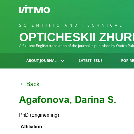
SCIENTIFIC AND TECHNICAL
OPTICHESKII ZHU
A full-text English translation of the journal is published by Optica Pu
ABOUT JOURNAL
LATEST ISSUE
FOR R
Back
Agafonova, Darina S.
PhD (Engineering)
Affiliation