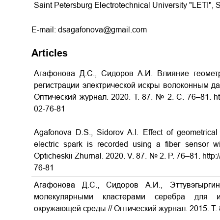
Saint Petersburg Electrotechnical University "LETI", 
E-mail: dsagafonova@gmail.com
Articles
Агафонова Д.С., Сидоров А.И. Влияние геомет
регистрации электрической искры волоконным да
Оптический журнал. 2020. Т. 87. № 2. С. 76–81. htt
02-76-81
Agafonova D.S., Sidorov A.I. Effect of geometrical
electric spark is recorded using a fiber sensor wi
Opticheskii Zhurnal. 2020. V. 87. № 2. P. 76–81. htt
76-81
Агафонова Д.С., Сидоров А.И., Эттувэгырги
молекулярными кластерами серебра для и
окружающей среды
// Оптический журнал. 2015. Т. 