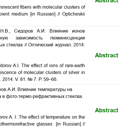
Abstract
inescent fibers with molecular clusters of
ambient medium
[in Russian] // Opticheskii
 Н.В., Сидоров А.И. Влияние ионов
ную зависимость люминесценции
ых стеклах
// Оптический журнал. 2014.
Abstract
dorov A.I.
The effect of ions of rare-earth
cence of molecular clusters of silver in
l. 2014. V. 81. № 7. P. 59–66.
оров А.И. Влияние температуры на
 в фото-термо-рефрактивных стеклах
Abstract
orov A. I. The effect of temperature on the
othermorefractive glasses [in Russian] //