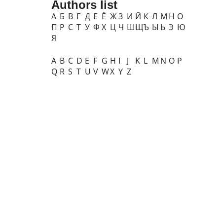
Authors list
А
Б
В
Г
Д
Е
Ё
Ж
З
И
Й
К
Л
М
Н
О
П
Р
С
Т
У
Ф
Х
Ц
Ч
Ш
Щ
Ъ
Ы
Ь
Э
Ю
Я
A
B
C
D
E
F
G
H
I
J
K
L
M
N
O
P
Q
R
S
T
U
V
W
X
Y
Z