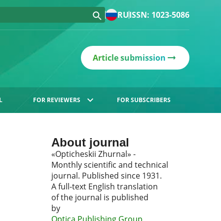
RU
ISSN: 1023-5086
Article submission
L
FOR REVIEWERS
FOR SUBSCRIBERS
About journal
«Opticheskii Zhurnal» -
Monthly scientific and technical
journal. Published since 1931.
A full-text English translation
of the journal is published
by
Optica Publishing Group