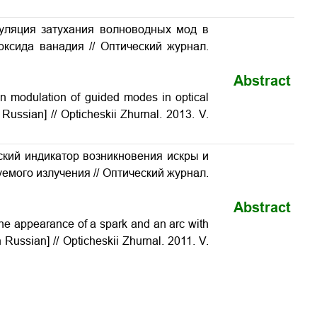
дуляция затухания волноводных мод в
иоксида ванадия
// Оптический журнал.
Abstract
on modulation of guided modes in optical
n Russian] // Opticheskii Zhurnal. 2013. V.
ский индикатор возникновения искры и
емого излучения // Оптический журнал.
Abstract
 the appearance of a spark and an arc with
n Russian] // Opticheskii Zhurnal. 2011. V.