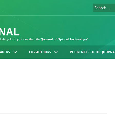
RNAL
blishing Group under the title
“Journal of Optical Technology”
EADERS
FOR AUTHORS
REFERENCES TO THE JOURNA