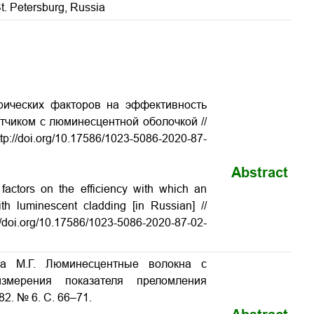
St. Petersburg, Russia
рических факторов на эффективность
тчиком с люминесцентной оболочкой //
p://doi.org/10.17586/1023-5086-2020-87-
Abstract
 factors on the efficiency with which an
th luminescent cladding [in Russian] //
p://doi.org/10.17586/1023-5086-2020-87-02-
на М.Г. Люминесцентные волокна с
змерения показателя преломления
82. № 6. С. 66–71.