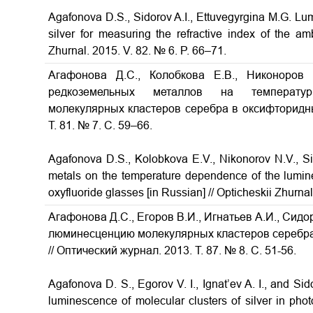
Agafonova D.S., Sidorov A.I., Ettuvegyrgina M.G.
Lum
silver for measuring the refractive index of the 
Zhurnal. 2015. V. 82. № 6. P. 66–71.
Агафонова Д.С., Колобкова Е.В., Никоноров
редкоземельных металлов на температур
молекулярных кластеров серебра в оксифторидн
Т. 81. № 7. С. 59–66.
Agafonova D.S., Kolobkova E.V., Nikonorov N.V., Si
metals on the temperature dependence of the lumines
oxyfluoride glasses
[in Russian] // Opticheskii Zhurna
Агафонова Д.С., Егоров В.И., Игнатьев А.И., Сид
люминесценцию молекулярных кластеров серебра
// Оптический журнал. 2013. Т. 87. № 8. С. 51-56.
Agafonova D. S., Egorov V. I., Ignat’ev A. I., and Sid
luminescence of molecular clusters of silver in phot