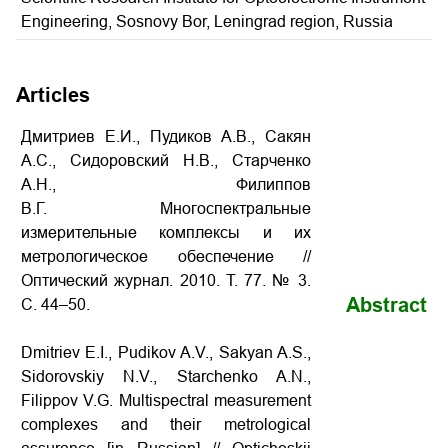
Engineering, Sosnovy Bor, Leningrad region, Russia
Articles
Дмитриев Е.И., Пудиков А.В., Сакян
А.С., Сидоровский Н.В., Старченко
А.Н., Филиппов
В.Г. Многоспектральные
измерительные комплексы и их
метрологическое обеспечение //
Оптический журнал. 2010. Т. 77. № 3.
Abstract
С. 44–50.
Dmitriev E.I., Pudikov A.V., Sakyan A.S.,
Sidorovskiy N.V., Starchenko A.N.,
Filippov V.G. Multispectral measurement
complexes and their metrological