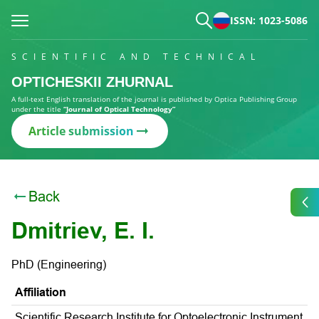
ISSN: 1023-5086
SCIENTIFIC AND TECHNICAL
OPTICHESKII ZHURNAL
A full-text English translation of the journal is published by Optica Publishing Group
under the title
“Journal of Optical Technology”
Article submission
Back
Dmitriev, E. I.
PhD (Engineering)
Affiliation
Scientific Research Institute for Optoelectronic Instrument