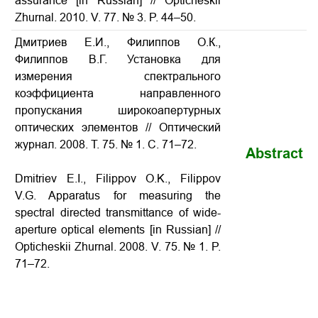
assurance [in Russian] // Opticheskii
Zhurnal. 2010. V. 77. № 3. P. 44–50.
Дмитриев Е.И., Филиппов О.К.,
Филиппов В.Г. Установка для
измерения спектрального
коэффициента направленного
пропускания широкоапертурных
оптических элементов // Оптический
журнал. 2008. Т. 75. № 1. С. 71–72.
Abstract
Dmitriev E.I., Filippov O.K., Filippov
V.G. Apparatus for measuring the
spectral directed transmittance of wide-
aperture optical elements [in Russian] //
Opticheskii Zhurnal. 2008. V. 75. № 1. P.
71–72.