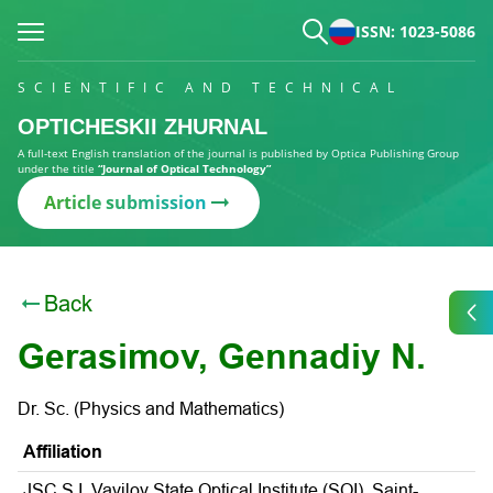
ISSN: 1023-5086
SCIENTIFIC AND TECHNICAL
OPTICHESKII ZHURNAL
A full-text English translation of the journal is published by Optica Publishing Group
under the title
“Journal of Optical Technology”
Article submission
Back
Gerasimov, Gennadiy N.
Dr. Sc. (Physics and Mathematics)
Affiliation
JSC S.I. Vavilov State Optical Institute (SOI), Saint-