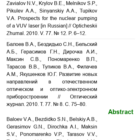
Zavialov N.V., Krylov B.E., Melnikov S.P.,
Pikulev A.A., Sinyanskiy A.A., Tupikov
V.A. Prospects for the nuclear pumping
of a VUV laser [in Russian] // Opticheskii
Zhurnal. 2010. V. 77. № 12. P. 6–12.
Балоев В.А., Бездидько С.Н., Бельский
А.Б., Герасимов Г.Н., Дирочка А.И.,
Максин С.В., Пономаренко В.П.,
Тарасов В.В., Тупиков В.А., Филачев
А.М., Якушенков Ю.Г. Развитие новых
направлений в отечественном
оптическом и оптико-электронном
приборостроении // Оптический
журнал. 2010. Т. 77. № 8. С. 75–80.
Abstract
Baloev V.A., Bezdidko S.N., Belskiy A.B.,
Gerasimov G.N., Dirochka A.I., Maksin
S.V., Ponomarenko V.P., Tarasov V.V.,