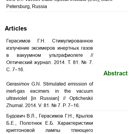
Petersburg, Russia
Articles
Герасимов Г.Н. Стимулированное
излучение эксимеров инертных газов
в вакуумном ультрафиолете
//
Оптический журнал. 2014. Т. 81. № 7.
С. 7–16.
Abstract
Gerasimov G.N.
Stimulated emission of
inert-gas excimers in the vacuum
ultraviolet
[in Russian] // Opticheskii
Zhurnal. 2014. V. 81. № 7. P. 7–16.
Будович В.Л., Герасимов Г.Н., Крылов
Б.Е., Полотнюк Е.Б. Характеристики
криптоновой лампы тлеющего