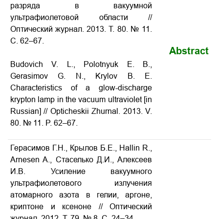
разряда в вакуумной
ультрафиолетовой области //
Оптический журнал. 2013. Т. 80. № 11.
С. 62–67.
Abstract
Budovich V. L., Polotnyuk E. B.,
Gerasimov G. N., Krylov B. E.
Characteristics of a glow-discharge
krypton lamp in the vacuum ultraviolet [in
Russian] // Opticheskii Zhurnal. 2013. V.
80. № 11. P. 62–67.
Герасимов Г.Н., Крылов Б.Е., Hallin R.,
Arnesen A., Стаселько Д.И., Алексеев
И.В. Усиление вакуумного
ультрафиолетового излучения
атомарного азота в гелии, аргоне,
криптоне и ксеноне // Оптический
журнал. 2012. Т. 79. № 8. С. 24–34.