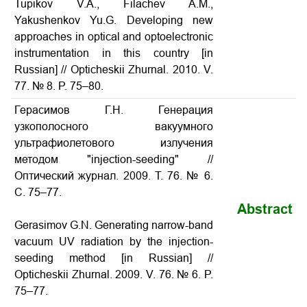
Tupikov V.A., Filachev A.M.,
Yakushenkov Yu.G. Developing new
approaches in optical and optoelectronic
instrumentation in this country [in
Russian] // Opticheskii Zhurnal. 2010. V.
77. № 8. P. 75–80.
Герасимов Г.Н. Генерация
узкополосного вакуумного
ультрафиолетового излучения
методом "injection-seeding" //
Оптический журнал. 2009. Т. 76. № 6.
С. 75–77.
Abstract
Gerasimov G.N. Generating narrow-band
vacuum UV radiation by the injection-
seeding method [in Russian] //
Opticheskii Zhurnal. 2009. V. 76. № 6. P.
75–77.