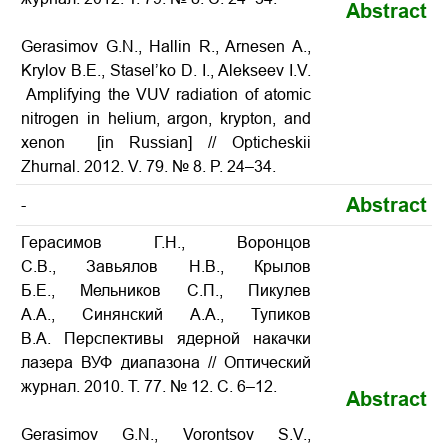
Abstract
Gerasimov G.N., Hallin R., Arnesen A.,
Krylov B.E., Stasel’ko D. I., Alekseev I.V.
Amplifying the VUV radiation of atomic
nitrogen in helium, argon, krypton, and
xenon [in Russian] // Opticheskii
Zhurnal. 2012. V. 79. № 8. P. 24–34.
Abstract
-
Герасимов Г.Н., Воронцов
С.В., Завьялов Н.В., Крылов
Б.Е., Мельников С.П., Пикулев
А.А., Синянский А.А., Тупиков
В.А. Перспективы ядерной накачки
лазера ВУФ диапазона // Оптический
журнал. 2010. Т. 77. № 12. С. 6–12.
Abstract
Gerasimov G.N., Vorontsov S.V.,