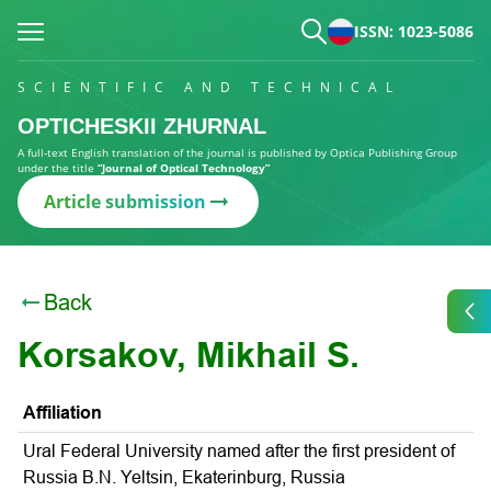
ISSN: 1023-5086
SCIENTIFIC AND TECHNICAL
OPTICHESKII ZHURNAL
A full-text English translation of the journal is published by Optica Publishing Group
under the title
“Journal of Optical Technology”
Article submission
Back
Korsakov, Mikhail S.
Affiliation
Ural Federal University named after the first president of
Russia B.N. Yeltsin, Ekaterinburg, Russia