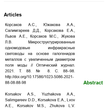
Articles
Корсаков А.С., Южакова А.А.,
Салимгареев Д.Д., Корсакова Е.А.,
Львов А.Е., Корсаков М.С., Жукова
Л.В. Микроструктурированные
одномодовые инфракрасные
световоды на основе галогенидов
металлов с увеличенным диаметром
поля моды // Оптический журнал.
2021. Т. 88. № 8. С. 88–98.
http://doi.org/10.17586/1023-5086-2021-
Abstract
88-08-88-98
Korsakov A.S., Yuzhakova A.A.,
Salimgareev D.D., Korsakova E.A., Lvov
A.E., Korsakov M.S., Zhukova L.V.