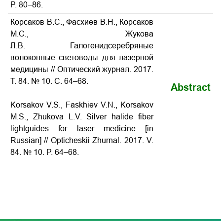
P. 80–86.
Корсаков В.С., Фасхиев В.Н., Корсаков
М.С., Жукова
Л.В. Галогенидсеребряные
волоконные световоды для лазерной
медицины
// Оптический журнал. 2017.
Т. 84. № 10. С. 64–68.
Abstract
Korsakov V.S., Faskhiev V.N., Korsakov
M.S., Zhukova L.V.
Silver halide fiber
lightguides for laser medicine
[in
Russian] // Opticheskii Zhurnal. 2017. V.
84. № 10. P. 64–68.