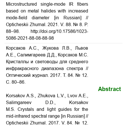
Microstructured single-mode IR fibers
based on metal halides with increased
mode-field diameter [in Russian] //
Opticheskii Zhurnal. 2021. V. 88. № 8. P.
88–98. http://doi.org/10.17586/1023-
5086-2021-88-08-88-98
Корсаков А.С., Жукова Л.В., Львов
А.Е., Салимгареев Д.Д., Корсаков М.С.
Кристаллы и световоды для среднего
инфракрасного диапазона спектра
//
Оптический журнал. 2017. Т. 84. № 12.
С. 80–86.
Abstract
Korsakov A.S., Zhukova L.V., Lvov A.E.,
Salimgareev D.D., Korsakov
M.S.
Crystals and light guides for the
mid-infrared spectral range
[in Russian] //
Opticheskii Zhurnal. 2017. V. 84. № 12.