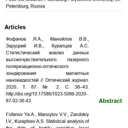
Petersburg, Russia
Articles
Фофанов Я.А., Манойлов В.В.,
Заруцкий И.В., Курапцев А.С.
Статистический анализ данных
высокочувствительного лазерного
поляризационно-оптического
зондирования магнитных
наножидкостей // Оптический журнал.
2020. Т. 87. № 2. С. 36–43.
http://doi.org/10.17586/1023-5086-2020-
Abstract
87-02-36-43
Fofanov Ya.A., Manoylov V.V., Zarutskiy
I.V., Kuraptsev A.S. Statistical analysis of