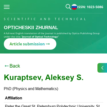
ISSN: 1023-5086
SCIENTIFIC AND TECHNICAL
OPTICHESKII ZHURNAL
A full-text English translation of the journal is published by Optica Publishing Group
under the title
“Journal of Optical Technology”
Article submission
Back
Kuraptsev, Aleksey S.
PhD (Physics and Mathematics)
Affiliation
Peter the Great St. Petersburg Polytechnic University, St.