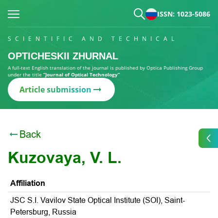
ISSN: 1023-5086
SCIENTIFIC AND TECHNICAL
OPTICHESKII ZHURNAL
A full-text English translation of the journal is published by Optica Publishing Group
under the title
“Journal of Optical Technology”
Article submission
Back
Kuzovaya, V. L.
Affiliation
JSC S.I. Vavilov State Optical Institute (SOI), Saint-
Petersburg, Russia