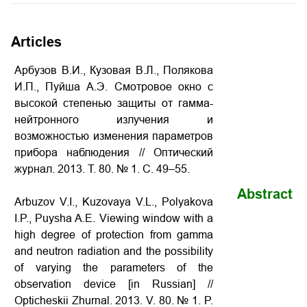
Articles
Арбузов В.И., Кузовая В.Л., Полякова
И.П., Пуйша А.Э. Смотровое окно с
высокой степенью защиты от гамма-
нейтронного излучения и
возможностью изменения параметров
прибора наблюдения
// Оптический
журнал. 2013. Т. 80. № 1. С. 49–55.
Abstract
Arbuzov V.I., Kuzovaya V.L., Polyakova
I.P., Puysha A.E.
Viewing window with a
high degree of protection from gamma
and neutron radiation and the possibility
of varying the parameters of the
observation device
[in Russian] //
Opticheskii Zhurnal. 2013. V. 80. № 1. P.