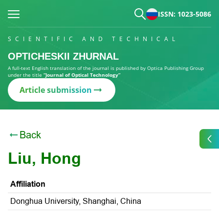
ISSN: 1023-5086
SCIENTIFIC AND TECHNICAL
OPTICHESKII ZHURNAL
A full-text English translation of the journal is published by Optica Publishing Group
under the title
“Journal of Optical Technology”
Article submission
Back
Liu, Hong
Affiliation
Donghua University, Shanghai, China