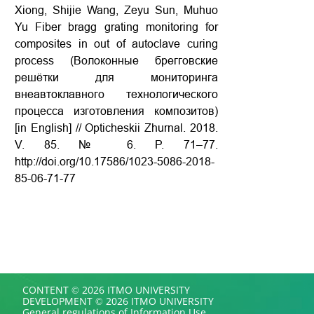
Xiong, Shijie Wang, Zeyu Sun, Muhuo
Yu Fiber bragg grating monitoring for
composites in out of autoclave curing
process (Волоконные брегговские
решётки для мониторинга
внеавтоклавного технологического
процесса изготовления композитов)
[in English] // Opticheskii Zhurnal. 2018.
V. 85. № 6. P. 71–77.
http://doi.org/10.17586/1023-5086-2018-
85-06-71-77
CONTENT © 2026 ITMO UNIVERSITY
DEVELOPMENT © 2026 ITMO UNIVERSITY
General regulations of Information Use