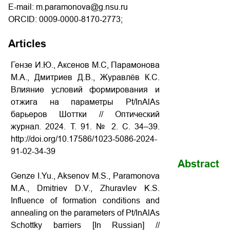
E-mail: m.paramonova@g.nsu.ru
ORCID: 0009-0000-8170-2773;
Articles
Гензе И.Ю., Аксенов М.С, Парамонова
М.А., Дмитриев Д.В., Журавлёв К.С.
Влияние условий формирования и
отжига на параметры Pt/InAlAs
барьеров Шоттки // Оптический
журнал. 2024. Т. 91. № 2. С. 34–39.
http://doi.org/10.17586/1023-5086-2024-
91-02-34-39
Abstract
Genze I.Yu., Aksenov M.S., Paramonova
M.A., Dmitriev D.V., Zhuravlev K.S.
Influence of formation conditions
and
annealing
on the parameters of Pt/InAlAs
Schottky barriers [In Russian] //