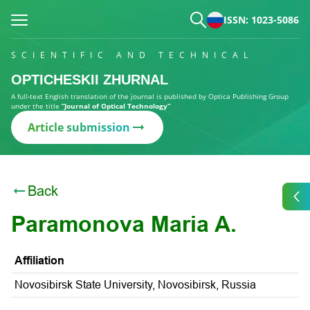
ISSN: 1023-5086
SCIENTIFIC AND TECHNICAL
OPTICHESKII ZHURNAL
A full-text English translation of the journal is published by Optica Publishing Group
under the title
“Journal of Optical Technology”
Article submission
Back
Paramonova Maria A.
Affiliation
Novosibirsk State University, Novosibirsk, Russia