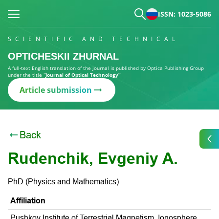
ISSN: 1023-5086
SCIENTIFIC AND TECHNICAL
OPTICHESKII ZHURNAL
A full-text English translation of the journal is published by Optica Publishing Group
under the title
“Journal of Optical Technology”
Article submission
Back
Rudenchik, Evgeniy A.
PhD (Physics and Mathematics)
Affiliation
Pushkov Institute of Terrestrial Magnetism, Ionosphere