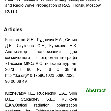
and Radio Wave Propagation of RAS, Troitsk, Moscow,
Russia
Articles
Кожеватов И.Е., Руденчик Е.А., Силин
Д.Е., Стукачев С.Е., Куликова Е.Х.
Анализатор поляризации для
космического спектромагнитографа
«Тахомаг-МКС» // Оптический журнал.
2023. Т. 90. № 6. С. 38–49.
http://doi.org/10.17586/1023-5086-2023-
90-06-38-49
Abstract
Kozhevatov I.E., Rudenchik E.A., Silin
D.E., Stukachev S.E., Kulikova
E.Kh.Optical radiation polarization