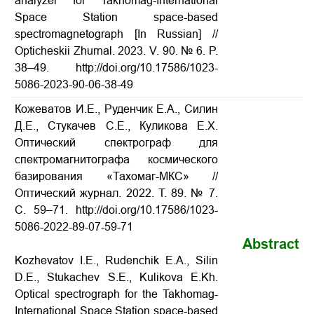
analyzer for Takhomag-International
Space Station space-based
spectromagnetograph [In Russian] //
Opticheskii Zhurnal. 2023. V. 90. № 6. P.
38–49. http://doi.org/10.17586/1023-
5086-2023-90-06-38-49
Кожеватов И.Е., Руденчик Е.А., Силин
Д.Е., Стукачев С.Е., Куликова Е.Х.
Оптический спектрограф для
спектромагнитографа космического
базирования «Тахомаг-МКС» //
Оптический журнал. 2022. Т. 89. № 7.
С. 59–71. http://doi.org/10.17586/1023-
5086-2022-89-07-59-71
Abstract
Kozhevatov I.E., Rudenchik E.A., Silin
D.E., Stukachev S.E., Kulikova E.Kh.
Optical spectrograph for the Takhomag-
International Space Station space-based