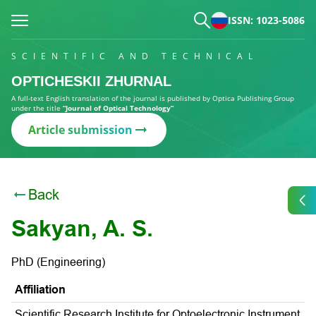
ISSN: 1023-5086
SCIENTIFIC AND TECHNICAL
OPTICHESKII ZHURNAL
A full-text English translation of the journal is published by Optica Publishing Group
under the title
“Journal of Optical Technology”
Article submission
Back
Sakyan, A. S.
PhD (Engineering)
Affiliation
Scientific Research Institute for Optoelectronic Instrument