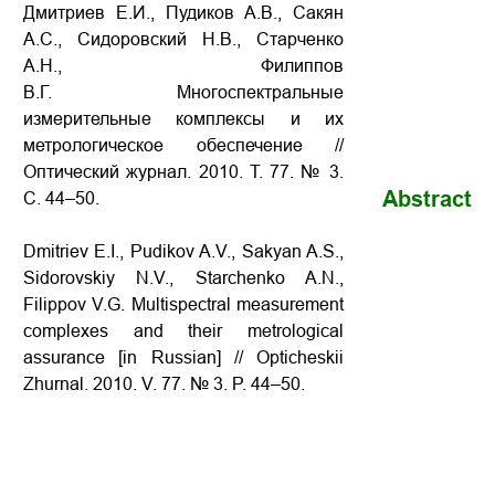
Дмитриев Е.И., Пудиков А.В., Сакян
А.С., Сидоровский Н.В., Старченко
А.Н., Филиппов
В.Г. Многоспектральные
измерительные комплексы и их
метрологическое обеспечение //
Оптический журнал. 2010. Т. 77. № 3.
Abstract
С. 44–50.
Dmitriev E.I., Pudikov A.V., Sakyan A.S.,
Sidorovskiy N.V., Starchenko A.N.,
Filippov V.G. Multispectral measurement
complexes and their metrological
assurance [in Russian] // Opticheskii
Zhurnal. 2010. V. 77. № 3. P. 44–50.