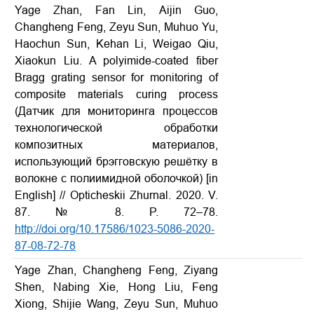
Yage Zhan
,
Fan Lin,
Aijin Guo,
Changheng Feng, Zeyu Sun, Muhuo Yu,
Haochun Sun, Kehan Li, Weigao Qiu,
Xiaokun Liu. A polyimide-coated fiber
Bragg grating sensor for monitoring of
composite materials curing process
(Датчик
для
мониторинга
процессов
технологической
обработки
композитных
материалов
,
использующий
брэгговскую
решётку
в
волокне
с
полиимидной
оболочкой
)
[in
English] // Opticheskii Zhurnal.
2020. V.
87. № 8. P. 72–78.
http://doi.org/10.17586/1023-5086-2020-
87-08-72-78
Yage Zhan, Changheng Feng, Ziyang
Shen, Nabing Xie, Hong Liu, Feng
Xiong, Shijie Wang, Zeyu Sun, Muhuo