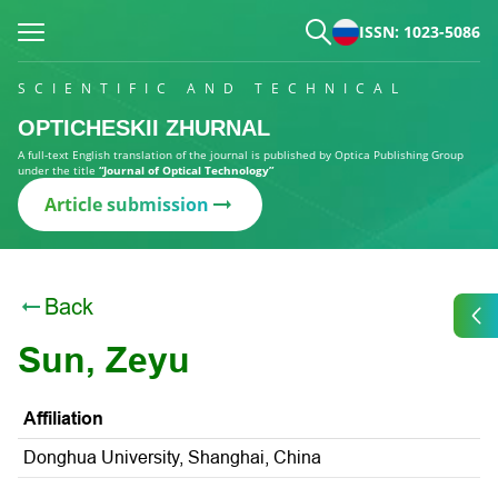
ISSN: 1023-5086
SCIENTIFIC AND TECHNICAL
OPTICHESKII ZHURNAL
A full-text English translation of the journal is published by Optica Publishing Group
under the title
“Journal of Optical Technology”
Article submission
Back
Sun, Zeyu
Affiliation
Donghua University, Shanghai, China