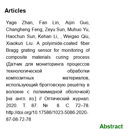
Articles
Yage Zhan,
Fan Lin,
Aijin Guo,
Changheng Feng, Zeyu Sun, Muhuo Yu,
Haochun Sun, Kehan Li, , Weigao Qiu,
Xiaokun Liu. A polyimide-coated fiber
Bragg grating sensor for monitoring of
composite materials curing process
(Датчик
для
мониторинга
процессов
технологической
обработки
композитных
материалов
,
использующий
брэгговскую
решётку
в
волокне
с
полиимидной
оболочкой
)
[
на
англ
.
яз
.] //
Оптический
журнал
.
2020. Т. 87.
№ 8.
С
. 72–78.
http://doi.org/
10.17586/1023-5086-2020-
87-08-72-78
Abstract