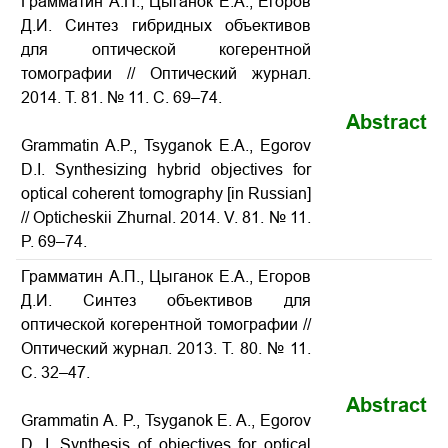
Грамматин А.П., Цыганок Е.А., Егоров
Д.И. Синтез гибридных объективов
для оптической когерентной
томографии
// Оптический журнал.
2014. Т. 81. № 11. С. 69–74.
Abstract
Grammatin A.P., Tsyganok E.A., Egorov
D.I.
Synthesizing hybrid objectives for
optical coherent tomography
[in Russian]
// Opticheskii Zhurnal. 2014. V. 81. № 11.
P. 69–74.
Грамматин А.П., Цыганок Е.А., Егоров
Д.И. Cинтез объективов для
оптической когерентной томографии //
Оптический журнал. 2013. Т. 80. № 11.
С. 32–47.
Abstract
Grammatin A. P., Tsyganok E. A., Egorov
D. I. Synthesis of objectives for optical