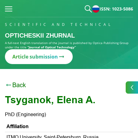
ISSN: 1023-5086
SCIENTIFIC AND TECHNICAL
OPTICHESKII ZHURNAL
A full-text English translation of the journal is published by Optica Publishing Group
under the title
“Journal of Optical Technology”
Article submission
Back
Tsyganok, Elena A.
PhD (Engineering)
Affiliation
ITMO University, Saint-Petersburg, Russia