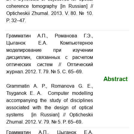
coherence tomography [in Russian] //
Opticheskii Zhurnal. 2013. V. 80. № 10.
P. 32–47.
Грамматин А.П., Романова Г.Э.,
Цыганок Е.А. Компьютерное
моделирование при изучении
дисциплин, связанных с расчетом
оптических систем // Оптический
журнал. 2012. Т. 79. № 5. С. 65–69.
Abstract
Grammatin A. P., Romanova G. E.,
Tsyganok E. A. Computer modelling
accompanying the study of disciplines
associated with the design of optical
systems [in Russian] // Opticheskii
Zhurnal. 2012. V. 79. № 5. P. 65–69.
Грамматин А.П., Цыганок Е.А.