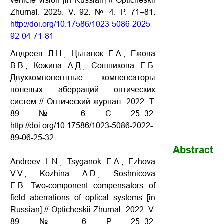
vehicle vision [in Russian] // Opticheskii
Zhurnal. 2025. V. 92. № 4. P. 71–81.
http://doi.org/10.17586/1023-5086-2025-
92-04-71-81
Андреев Л.Н., Цыганок Е.А., Ежова
В.В., Кожина А.Д., Сошникова Е.Б.
Двухкомпонентные компенсаторы
полевых аберраций оптических
систем // Оптический журнал. 2022. Т.
89. № 6. С. 25–32.
http://doi.org/10.17586/1023-5086-2022-
89-06-25-32
Abstract
Andreev L.N., Tsyganok E.A., Ezhova
V.V., Kozhina A.D., Soshnicova
E.B. Two-component compensators of
field aberrations of optical systems [in
Russian] // Opticheskii Zhurnal. 2022. V.
89. № 6. P. 25–32.