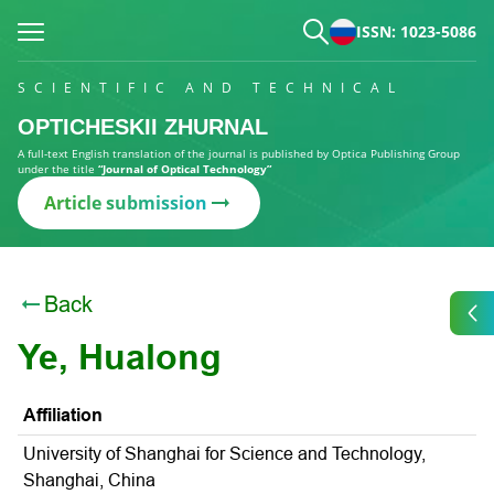
ISSN: 1023-5086
SCIENTIFIC AND TECHNICAL
OPTICHESKII ZHURNAL
A full-text English translation of the journal is published by Optica Publishing Group
under the title
“Journal of Optical Technology”
Article submission
Back
Ye, Hualong
Affiliation
University of Shanghai for Science and Technology,
Shanghai, China