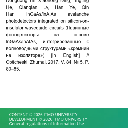
Dongdong Yin, Xiaohong Yang, Tingting
He, Qianqian Lv, Han Ye, Qin
Han InGaAs/InAlAs avalanche
photodetectors integrated on silicon-on-
insulator waveguide circuits (Лавинные
фотодетекторы на основе
InGaAs/InAlAs, интегрированные с
волноводными структурами «кремний
на изоляторе») [in English] //
Opticheskii Zhurnal. 2017. V. 84. № 5. P.
80–85.
CONTENT © 2026 ITMO UNIVERSITY
DEVELOPMENT © 2026 ITMO UNIVERSITY
General regulations of Information Use