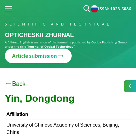
ISSN: 1023-5086
SCIENTIFIC AND TECHNICAL
OPTICHESKII ZHURNAL
A full-text English translation of the journal is published by Optica Publishing Group
under the title
“Journal of Optical Technology”
Article submission
Back
Yin, Dongdong
Affiliation
University of Chinese Academy of Sciences, Beijing,
China