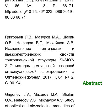
[in Russian] // Opticheskii Zhurnal. 2019.
V. 86. № 3. P. 68–71.
http://doi.org/10.17586/1023-5086-2019-
86-03-68-71
Григорьев Л.В., Мазуров М.А., Шакин
О.В., Нефедов В.Г., Михайлов А.В.
Исследование оптических и
пьезоэлектрических свойств
тонкоплёночной структуры Si-SiO2-
ZnO методом импульсной лазерной
оптоакустической спектроскопии
//
Оптический журнал. 2017. Т. 84. № 2.
Abstract
С. 90–94.
Grigoriev L.V., Mazurov M.A., Shakin
O.V., Nefedov V.G., Mikhaylov A.V. Study
of optical and piezoelectric properties of