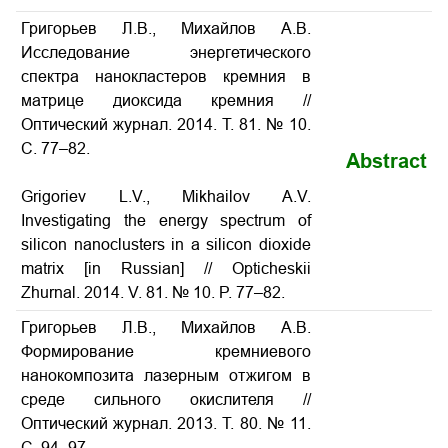
Григорьев Л.В., Михайлов А.В.
Исследование энергетического
спектра нанокластеров кремния в
матрице диоксида кремния
//
Оптический журнал. 2014. Т. 81. № 10.
С. 77–82.
Abstract
Grigoriev L.V., Mikhailov A.V.
Investigating the energy spectrum of
silicon nanoclusters in a silicon dioxide
matrix
[in Russian] // Opticheskii
Zhurnal. 2014. V. 81. № 10. P. 77–82.
Григорьев Л.В., Михайлов А.В.
Формирование кремниевого
нанокомпозита лазерным отжигом в
среде сильного окислителя //
Оптический журнал. 2013. Т. 80. № 11.
С. 94–97.