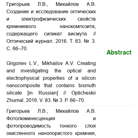
Григорьев Л.В., Михайлов А.В.
Создание и исследование оптических
и электрофизических свойств
кремниевого нанокомпозита,
содержащего силикат висмута
//
Оптический журнал. 2016. Т. 83. № 3.
С. 66–70.
Abstract
Grigoriev L.V., Mikhailov A.V.
Creating
and investigating the optical and
electrophysical properties of a silicon
nanocomposite that contains bismuth
silicate
[in Russian] // Opticheskii
Zhurnal. 2016. V. 83. № 3. P. 66–70.
Григорьев Л.В., Михайлов А.В.
Фотолюминесценция и
фотопроводимость тонкого слоя
окисленного нанопористого кремния,