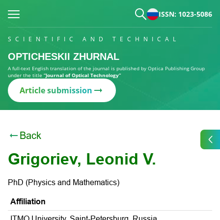
ISSN: 1023-5086
SCIENTIFIC AND TECHNICAL
OPTICHESKII ZHURNAL
A full-text English translation of the journal is published by Optica Publishing Group
under the title
“Journal of Optical Technology”
Article submission
Back
Grigoriev, Leonid V.
PhD (Physics and Mathematics)
Affiliation
ITMO University, Saint-Petersburg, Russia