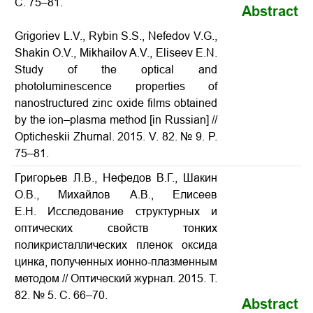
С. 75–81.
Abstract
Grigoriev L.V., Rybin S.S., Nefedov V.G.,
Shakin O.V., Mikhailov A.V., Eliseev E.N.
Study of the optical and
photoluminescence properties of
nanostructured zinc oxide films obtained
by the ion–plasma method
[in Russian] //
Opticheskii Zhurnal. 2015. V. 82. № 9. P.
75–81.
Григорьев Л.В., Нефедов В.Г., Шакин
О.В., Михайлов А.В., Елисеев
Е.Н. Исследование структурных и
оптических свойств тонких
поликристаллических пленок оксида
цинка, полученных ионно-плазменным
методом
// Оптический журнал. 2015. Т.
82. № 5. С. 66–70.
Abstract