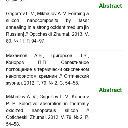
Abstract
Grigor’ev L. V., Mikhaĭlov A. V. Forming a
silicon nanocomposite by laser
annealing in a strong oxidant medium [in
Russian] // Opticheskii Zhurnal. 2013. V.
80. № 11. P. 94–97.
Михайлов А.В., Григорьев Л.В.,
Коноров П.П. Селективное
поглощение в термически окисленном
нанопористом кремнии // Оптический
журнал. 2012. Т. 79. № 2. С. 54–58.
Abstract
Mikhaĭlov A. V., Grigor’ev L. V., Konorov
P. P. Selective absorption in thermally
oxidized nanoporous silicon //
Opticheskii Zhurnal. 2012. V. 79. № 2. P.
54–58.