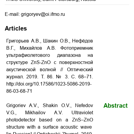
E-mail: grigoryev@oi.ifmo.ru
Articles
Григорьев А.В., Шакин О.В., Нефёдов
В.Г., Михайлов А.В. Фотоприемник
ультрафиолетового диапазона на
структуре ZnS-ZnO с поверхностной
акустической волной
// Оптический
журнал. 2019. Т. 86. № 3. С. 68–71.
http://doi.org/10.17586/1023-5086-2019-
86-03-68-71
Abstract
Grigoriev A.V., Shakin O.V., Nefedov
V.G., Mikhailov A.V. Ultraviolet
photodetector based on a ZnS–ZnO
structure with a surface acoustic wave