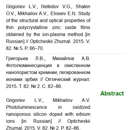
Grigoriev L.V., Nefedov V.G., Shakin
O.V., Mikhailov A.V., Eliseev E.N.
Study
of the structural and optical properties of
thin polycrystalline zinc oxide films
obtained by the ion-plasma method
[in
Russian] // Opticheskii Zhurnal. 2015. V.
82. № 5. P. 66–70.
Григорьев Л.В., Михайлов А.В.
Фотолюминесценция в окисленном
нанопористом кремнии, легированном
ионами эрбия
// Оптический журнал.
2015. Т. 82. № 2. С. 82–86.
Abstract
Grigoriev L.V., Mikhailov A.V.
Photoluminescence in oxidized
nanoporous silicon doped with erbium
ions
[in Russian] // Opticheskii
Zhurnal. 2015. V. 82. № 2. P. 82–86.