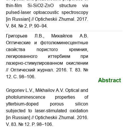
thin-film Si-SiO2-ZnO structure via
pulsed-laser optoacoustic spectroscopy
[in Russian] // Opticheskii Zhurnal.
2017.
V. 84. № 2. P. 90–94.
Григорьев Л.В., Михайлов А.В.
Оптические и фотолюминесцентные
свойства пористого кремния,
легированного иттербием при
лазерно-стимулированном окислении
// Оптический журнал. 2016. Т. 83. №
12. С. 98–106.
Abstract
Grigoriev L.V., Mikhailov A.V.
Optical and
photoluminescence properties of
ytterbium-doped porous silicon
subjected to laser-stimulated oxidation
[in Russian] // Opticheskii Zhurnal. 2016.
V. 83. № 12. P. 98–106.