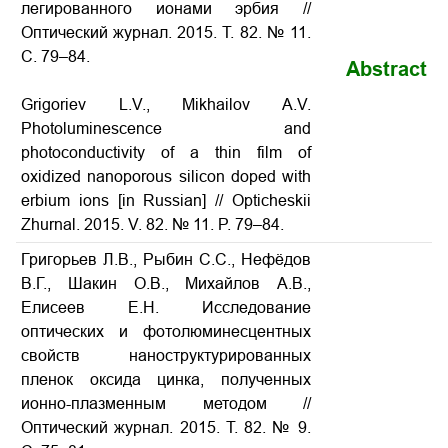
легированного ионами эрбия
//
Оптический журнал. 2015. Т. 82. № 11.
С. 79–84.
Abstract
Grigoriev L.V., Mikhailov A.V.
Photoluminescence and
photoconductivity of a thin film of
oxidized nanoporous silicon doped with
erbium ions
[in Russian] // Opticheskii
Zhurnal. 2015. V. 82. № 11. P. 79–84.
Григорьев Л.В., Рыбин С.С., Нефёдов
В.Г., Шакин О.В., Михайлов А.В.,
Елисеев Е.Н. Исследование
оптических и фотолюминесцентных
свойств наноструктурированных
пленок оксида цинка, полученных
ионно-плазменным методом
//
Оптический журнал. 2015. Т. 82. № 9.