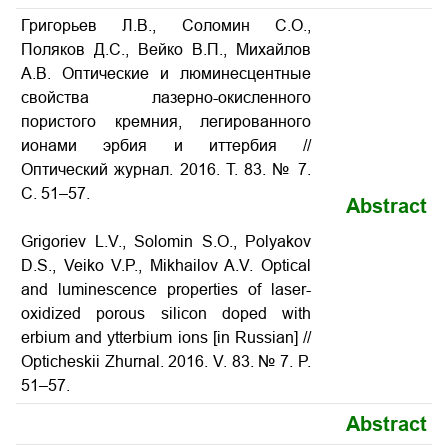
Григорьев Л.В., Соломин С.О.,
Поляков Д.С., Вейко В.П., Михайлов
А.В. Оптические и люминесцентные
свойства лазерно-окисленного
пористого кремния, легированного
ионами эрбия и иттербия
//
Оптический журнал. 2016. Т. 83. № 7.
С. 51–57.
Abstract
Grigoriev L.V., Solomin S.O., Polyakov
D.S., Veiko V.P., Mikhailov A.V.
Optical
and luminescence properties of laser-
oxidized porous silicon doped with
erbium and ytterbium ions
[in Russian] //
Opticheskii Zhurnal. 2016. V. 83. № 7. P.
51–57.
Abstract