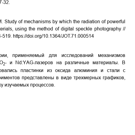
7-32.
M. Study of mechanisms by which the radiation of powerful
ials, using the method of digital speckle photography //
4-519. https://doi.org/10.1364/JOT.71.000514
фии, применяемый для исследований механизмов
СO
- и Nd:YАG-лазеров на различные материалы. В
2
зовались пластинки из оксида алюминия и стали с
риментов представлены в виде трехмерных графиков,
у изучаемых процессов.