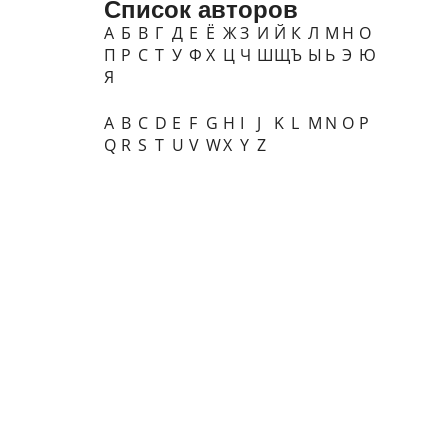
Список авторов
А
Б
В
Г
Д
Е
Ё
Ж
З
И
Й
К
Л
М
Н
О
П
Р
С
Т
У
Ф
Х
Ц
Ч
Ш
Щ
Ъ
Ы
Ь
Э
Ю
Я
A
B
C
D
E
F
G
H
I
J
K
L
M
N
O
P
Q
R
S
T
U
V
W
X
Y
Z