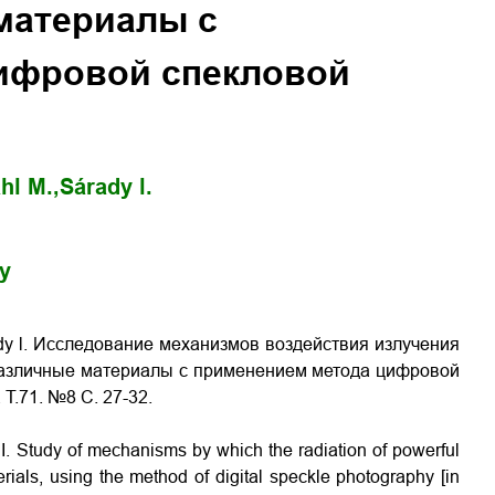
материалы с
ифровой спекловой
hl M.,
Sárady l.
gy
ady l. Исследование механизмов воздействия излучения
азличные материалы с применением метода цифровой
Т.71. №8 С. 27-32.
I. Study of mechanisms by which the radiation of powerful
ials, using the method of digital speckle photography
[in