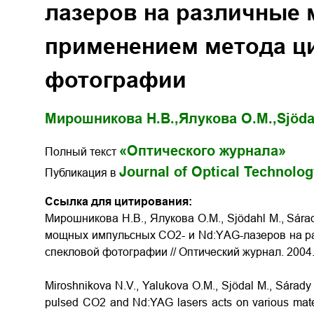
лазеров на различные 
применением метода ц
фотографии
Мирошникова Н.В.,
Ялукова O.M.,
Sjöda
«Оптического журнала»
Полный текст
Journal of Optical Technolo
Публикация в
Ссылка для цитирования:
Мирошникова Н.В., Ялукова O.M., Sjödahl M., Sár
мощных импульсных СO2- и Nd:YАG-лазеров на р
спекловой фотографии // Оптический журнал. 2004. 
Miroshnikova N.V., Yalukova O.M., Sjödal M., Sárady 
pulsed CO2 and Nd:YAG lasers acts on various mater