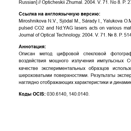
Russian] // Opticheskii Zhurnal. 2004. V. 71. No
8.
P. 2
Ссылка на англоязычную версию:
Miroshnikova N.V., Sjödal M., Sárady I., Yalukova O.
pulsed CO2 and Nd:YAG lasers acts on various mater
Journal of Optical Technology. 2004. V. 71. № 8. P. 51
Аннотация:
Описан метод цифровой спекловой фотогра
воздействия мощного излучения импульсных 
качестве экспериментальных образцов исполь
шероховатыми поверхностями. Результаты экспе
наглядно отображающих характеристики и динамик
Коды OCIS:
030.6140, 140.0140.