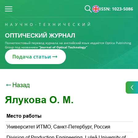
ISSN: 1023-5086
НАУЧНО-ТЕХНИЧЕСКИЙ
ОПТИЧЕСКИЙ ЖУРНАЛ
Полнотекстовый перевод журнала на английский язык издаётся Optica Publishing
Group под названием
“Journal of Optical Technology“
Подача статьи
Назад
Ялукова O. M.
Место работы
Университет ИТМО, Санкт-Петербург, Россия
Division of Production Engineering, Luleå University of