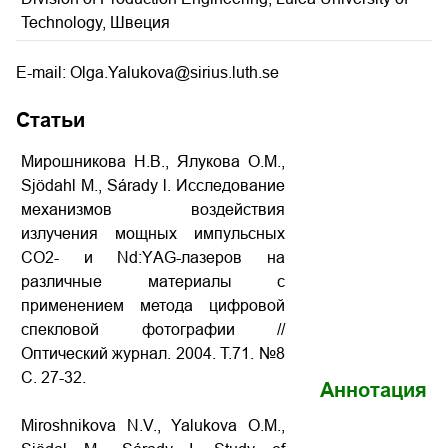
Technology, Швеция
E-mail: Olga.Yalukova@sirius.luth.se
Статьи
Мирошникова Н.В., Ялукова O.M.,
Sjödahl M., Sárady l. Исследование
механизмов воздействия
излучения мощных импульсных
СO2- и Nd:YАG-лазеров на
различные материалы с
применением метода цифровой
спекловой фотографии //
Оптический журнал. 2004. Т.71. №8
С. 27-32.
Аннотация
Miroshnikova N.V., Yalukova O.M.,