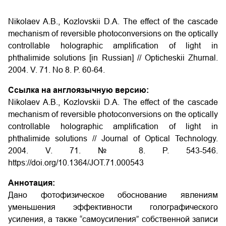
Nikolaev A.B., Kozlovskii D.A. The effect of the cascade
mechanism of reversible photoconversions on the optically
controllable holographic amplification of light in
phthalimide solutions
[in Russian] // Opticheskii Zhurnal.
2004. V. 71. No 8. P.
60-64
.
Ссылка на англоязычную версию:
Nikolaev A.B., Kozlovskii D.A. The effect of the cascade
mechanism of reversible photoconversions on the optically
controllable holographic amplification of light in
phthalimide solutions // Journal of Optical Technology.
2004. V. 71. № 8. P. 543-546.
https://doi.org/10.1364/JOT.71.000543
Аннотация:
Дано фотофизическое обоснование явлениям
уменьшения эффективности голографического
усиления, а также “самоусиления” собственной записи