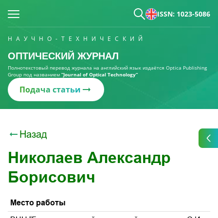
ISSN: 1023-5086
НАУЧНО-ТЕХНИЧЕСКИЙ
ОПТИЧЕСКИЙ ЖУРНАЛ
Полнотекстовый перевод журнала на английский язык издаётся Optica Publishing
Group под названием
“Journal of Optical Technology“
Подача статьи
Назад
Николаев Александр
Борисович
Место работы