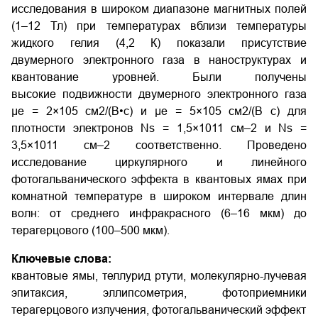
исследования в широком диапазоне магнитных полей
(1–12 Тл) при температурах вблизи температуры
жидкого гелия (4,2 К) показали присутствие
двумерного электронного газа в наноструктурах и
квантование уровней. Были получены
высокие подвижности двумерного электронного газа
μe = 2×105 см2/(В•с) и μe = 5×105 см2/(В с) для
плотности электронов Ns = 1,5×1011 см–2 и Ns =
3,5×1011 см–2 соответственно. Проведено
исследование циркулярного и линейного
фотогальванического эффекта в квантовых ямах при
комнатной температуре в широком интервале длин
волн: от среднего инфракрасного (6–16 мкм) до
терагерцового (100–500 мкм).
Ключевые слова:
квантовые ямы, теллурид ртути, молекулярно-лучевая
эпитаксия, эллипсометрия, фотоприемники
терагерцового излучения, фотогальванический эффект