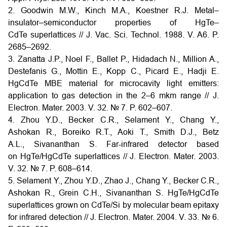
2. Goodwin M.W., Kinch M.A., Koestner R.J. Metal–
insulator–semiconductor properties of HgTe–
CdTe superlattices // J. Vac. Sci. Technol. 1988. V. A6. P.
2685–2692.
3. Zanatta J.P., Noel F., Ballet P., Hidadach N., Million A.,
Destefanis G., Mottin E., Kopp C., Picard E., Hadji E.
HgCdTe MBE material for microcavity light emitters:
application to gas detection in the 2–6 mkm range // J.
Electron. Mater. 2003. V. 32. № 7. P. 602–607.
4. Zhou Y.D., Becker C.R., Selament Y., Chang Y.,
Ashokan R., Boreiko R.T., Aoki T., Smith D.J., Betz
A.L., Sivananthan S. Far-infrared detector based
on HgTe/HgCdTe superlattices // J. Electron. Mater. 2003.
V. 32. № 7. P. 608–614.
5. Selament Y., Zhou Y.D., Zhao J., Chang Y., Becker C.R.,
Ashokan R., Grein C.H., Sivananthan S. HgTe/HgCdTe
superlattices grown on CdTe/Si by molecular beam epitaxy
for infrared detection // J. Electron. Mater. 2004. V. 33. № 6.