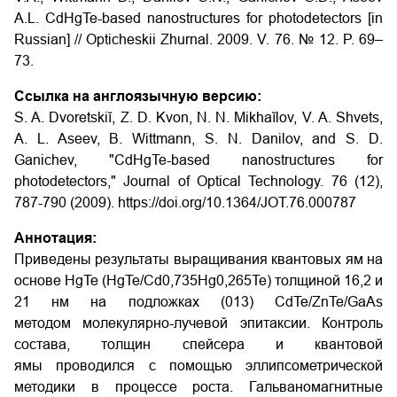
A.L. CdHgTe-based nanostructures for photodetectors [in
Russian] // Opticheskii Zhurnal. 2009. V. 76. № 12. P. 69–
73.
Ссылка на англоязычную версию:
S. A. Dvoretskiĭ, Z. D. Kvon, N. N. Mikhaĭlov, V. A. Shvets,
A. L. Aseev, B. Wittmann, S. N. Danilov, and S. D.
Ganichev, "CdHgTe-based nanostructures for
photodetectors," Journal of Optical Technology. 76 (12),
787-790 (2009). https://doi.org/10.1364/JOT.76.000787
Аннотация:
Приведены результаты выращивания квантовых ям на
основе HgTe (HgTe/Cd0,735Hg0,265Te) толщиной 16,2 и
21 нм на подложках (013) CdTe/ZnTe/GaAs
методом молекулярно-лучевой эпитаксии. Контроль
состава, толщин спейсера и квантовой
ямы проводился с помощью эллипсометрической
методики в процессе роста. Гальваномагнитные