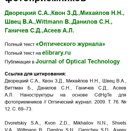
Дворецкий С.А.,
Квон З.Д.,
Михайлов Н.Н.,
Швец В.А.,
Wittmann B.,
Данилов С.Н.,
Ганичев С.Д.,
Асеев А.Л.
«Оптического журнала»
Полный текст
elibrary.ru
Полный текст на
Journal of Optical Technology
Публикация в
Ссылка для цитирования:
Дворецкий С.А., Квон З.Д., Михайлов Н.Н., Швец В.А.,
Виттман Б., Данилов С.Н., Ганичев С.Д., Асеев
А.Л. Наноструктуры на основе CdHgTe для
фотоприемников // Оптический журнал. 2009. Т. 76. №
12. С. 69–73.
Dvoretskiy S.A., Kvon Z.D., Mikhailov N.N., Shvets
V.A., Wittmann B., Danilov S.N., Ganichev S.D., Aseev