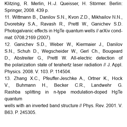
Klitzing, R. Merlin, H.-J. Queisser, H. Störmer. Berlin:
Springer, 2008. 439 p.
11. Wittmann B., Danilov S.N., Kvon Z.D., Mikhailov N.N.,
Dvoretsky S.A., Ravash R., Prettl W., Ganichev S.D.
Photogalvanic effects in HgTe quantum wells // arXiv cond-
mat: 0708.2169 (2007).
12. Ganichev S.D., Weber W., Kiermaier J., Danilov
S.N., Schuh D., Wegscheider W., Gerl Ch., Bougeard
D., Abstreiter G., Prettl W. All-electric detection of
the polarization state of terahertz laser radiation // J. Appl.
Physics. 2008. V. 103. P. 114504.
13. Zhang X.C., Pfeuffer-Jeschke A., Ortner K., Hock
V., Buhmann H., Becker C.R., Landwehr G.
Rashba splitting in n-type modulation-doped HgTe
quantum
wells with an inverted band structure // Phys. Rev. 2001. V.
B63. P. 245305.