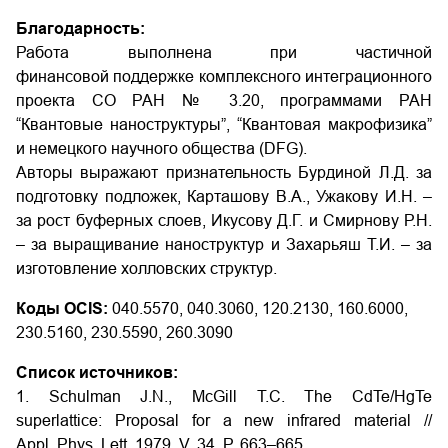
Благодарность:
Работа выполнена при частичной
финансовой поддержке комплексного интеграционного
проекта СО РАН № 3.20, программами РАН
“Квантовые наноструктуры”, “Квантовая макрофизика”
и немецкого научного общества (DFG).
Авторы выражают признательность Бурдиной Л.Д. за
подготовку подложек, Карташову В.А., Ужакову И.Н. –
за рост буферных слоев, Икусову Д.Г. и Смирнову Р.Н.
– за выращивание наноструктур и Захарьяш Т.И. – за
изготовление холловских структур.
Коды OCIS:
040.5570, 040.3060, 120.2130, 160.6000,
230.5160, 230.5590, 260.3090
Список источников:
1. Schulman J.N., McGill T.C. The CdTe/HgTe
superlattice: Proposal for a new infrared material //
Appl. Phys. Lett. 1979. V. 34. P. 663–665.