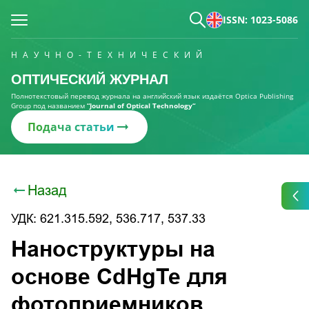
ISSN: 1023-5086
НАУЧНО-ТЕХНИЧЕСКИЙ
ОПТИЧЕСКИЙ ЖУРНАЛ
Полнотекстовый перевод журнала на английский язык издаётся Optica Publishing
Group под названием
“Journal of Optical Technology“
Подача статьи
Назад
УДК: 621.315.592, 536.717, 537.33
Наноструктуры на
основе CdHgTe для
фотоприемников