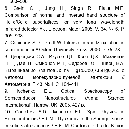
P. 503–508.
6. Grein C.H., Jung H., Singh R., Flatte M.E.
Comparison of normal and inverted band structure of
HgTe/CdTe superlattices for very long wavelength
infrared detector // J. Electron. Mater. 2005. V. 34. № 6. P.
905–908.
7. Ganichev S.D., Prettl W. Intense terahertz exitation in
semiconductor // Oxford University Press, 2006. P. 75–78.
8. Дворецкий С.А., Икусов Д.Г., Квон Д.Х., Михайлов
Н.Н., Дай Н., Смирнов Р.Н., Сидоров Ю.Г., Швец В.А.
Выращивание квантовых ям HgTe/Cd0,735Hg0,265Te
методом молекулярно-лучевой эпитаксии //
Автометрия. Т. 43. № 4. С. 104–111.
9. Ivchenko E.L. Optical Spectroscopy of
Semiconductor Nanostructures (Alpha Science
International). Harrow. UK. 2005. 427 р.
10. Ganichev S.D., Ivchenko E.L. Spin Physics in
Semiconductors / Еd. M.I. Dyakonov. In the Springer series
in solid state sciences / Eds. M. Cardona, P. Fulde, K. von